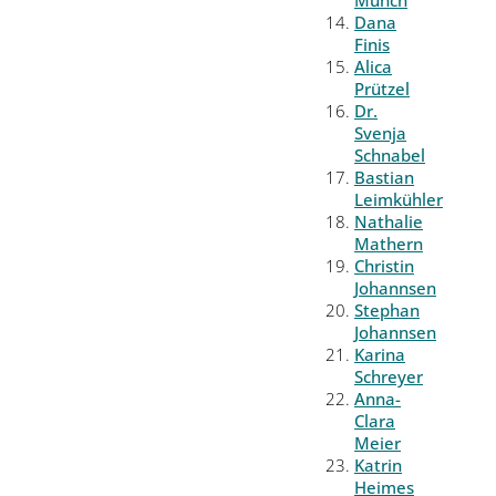
Münch
Dana
Finis
Alica
Prützel
Dr.
Svenja
Schnabel
Bastian
Leimkühler
Nathalie
Mathern
Christin
Johannsen
Stephan
Johannsen
Karina
Schreyer
Anna-
Clara
Meier
Katrin
Heimes