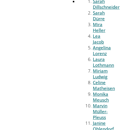
Sarah
Dillschneider
Sarah
Dürre
Mira
Heller
Lea
Jacob
Angelina
Lorenz
Laura
Lothmann
Miriam
Ludwig
Celine
Matheisen
Monika
Meusch
Marvin
Müller-
Pleuss
Janine
Ohlendorf