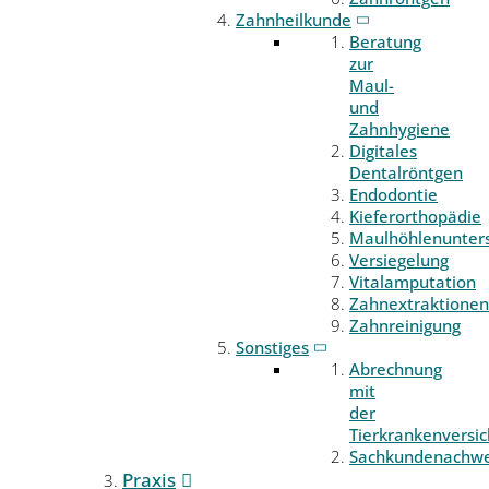
Zahnheilkunde
Beratung
zur
Maul-
und
Zahnhygiene
Digitales
Dentalröntgen
Endodontie
Kieferorthopädie
Maulhöhlenunter
Versiegelung
Vitalamputation
Zahnextraktionen
Zahnreinigung
Sonstiges
Abrechnung
mit
der
Tierkrankenversi
Sachkundenachwe
Praxis