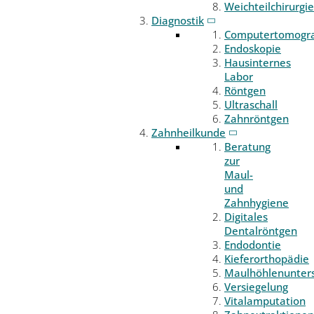
Weichteilchirurgie
Diagnostik
Computertomogr
Endoskopie
Hausinternes
Labor
Röntgen
Ultraschall
Zahnröntgen
Zahnheilkunde
Beratung
zur
Maul-
und
Zahnhygiene
Digitales
Dentalröntgen
Endodontie
Kieferorthopädie
Maulhöhlenunter
Versiegelung
Vitalamputation