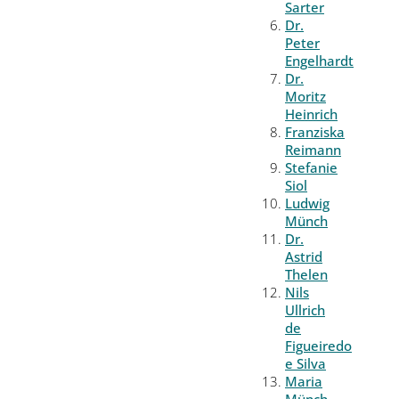
Sarter
Dr.
Peter
Engelhardt
Dr.
Moritz
Heinrich
Franziska
Reimann
Stefanie
Siol
Ludwig
Münch
Dr.
Astrid
Thelen
Nils
Ullrich
de
Figueiredo
e Silva
Maria