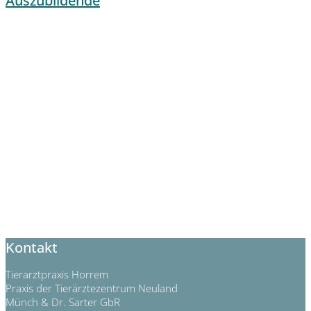
Auszubildende
Kontakt
Tierarztpraxis Horrem
Praxis der Tierärztezentrum Neuland
Münch & Dr. Sarter GbR