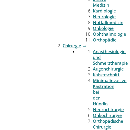
Medizin
Kardiologie
Neurologie
Notfallmedizin
Onkologie
Ophthalmologie
Orthopädie
Chirurgie
Anästhesiologie
und
Schmerztherapie
Augenchirurgie
Kaiserschnitt
Minimalinvasive
Kastration
bei
der
Hündin
Neurochirurgie
Onkochirurgie
Orthopädische
Chirurgie