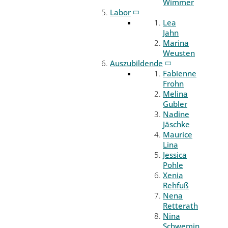
Wimmer
Labor
Lea
Jahn
Marina
Weusten
Auszubildende
Fabienne
Frohn
Melina
Gubler
Nadine
Jäschke
Maurice
Lina
Jessica
Pohle
Xenia
Rehfuß
Nena
Retterath
Nina
Schwemin