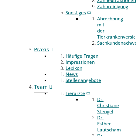
Zahnextraktionen
Zahnreinigung
Sonstiges
Abrechnung
mit
der
Tierkrankenversi
Sachkundenachwe
Praxis
Häufige Fragen
Impressionen
Lexikon
News
Stellenangebote
Team
Tierärzte
Dr.
Christiane
Stengel
Dr.
Esther
Lautscham
Dr.