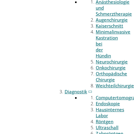
Anästhesiologie
und
Schmerztherapie
Augenchirurgie
Kaiserschnitt
Minimalinvasive
Kastration
bei
der
Hündin
Neurochirurgie
Onkochirurgie
Orthopädische
Chirurgie
Weichteilchirurgie
Diagnostik
Computertomogr
Endoskopie
Hausinternes
Labor
Röntgen
Ultraschall
Zahnröntgen