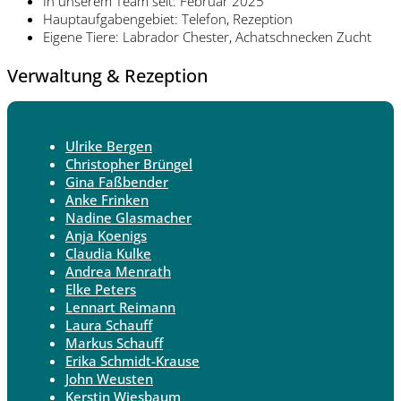
In unserem Team seit: Februar 2025
Hauptaufgabengebiet: Telefon, Rezeption
Eigene Tiere: Labrador Chester, Achatschnecken Zucht
Verwaltung & Rezeption
Ulrike Bergen
Christopher Brüngel
Gina Faßbender
Anke Frinken
Nadine Glasmacher
Anja Koenigs
Claudia Kulke
Andrea Menrath
Elke Peters
Lennart Reimann
Laura Schauff
Markus Schauff
Erika Schmidt-Krause
John Weusten
Kerstin Wiesbaum