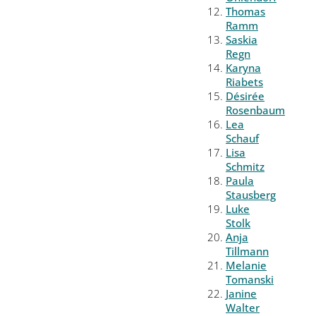
Thomas
Ramm
Saskia
Regn
Karyna
Riabets
Désirée
Rosenbaum
Lea
Schauf
Lisa
Schmitz
Paula
Stausberg
Luke
Stolk
Anja
Tillmann
Melanie
Tomanski
Janine
Walter