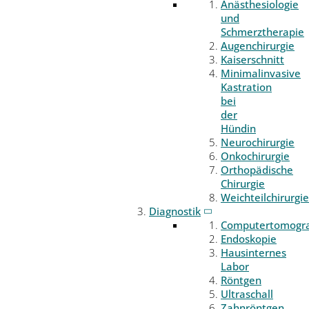
Anästhesiologie
und
Schmerztherapie
Augenchirurgie
Kaiserschnitt
Minimalinvasive
Kastration
bei
der
Hündin
Neurochirurgie
Onkochirurgie
Orthopädische
Chirurgie
Weichteilchirurgie
Diagnostik
Computertomogr
Endoskopie
Hausinternes
Labor
Röntgen
Ultraschall
Zahnröntgen