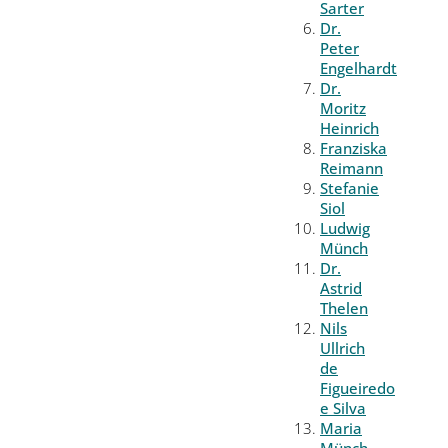
Sarter
Dr.
Peter
Engelhardt
Dr.
Moritz
Heinrich
Franziska
Reimann
Stefanie
Siol
Ludwig
Münch
Dr.
Astrid
Thelen
Nils
Ullrich
de
Figueiredo
e Silva
Maria