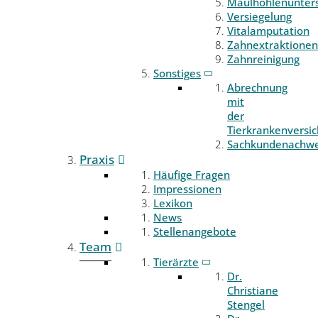
Maulhöhlenunter
Versiegelung
Vitalamputation
Zahnextraktionen
Zahnreinigung
Sonstiges
Abrechnung
mit
der
Tierkrankenversi
Sachkundenachwe
Praxis
Häufige Fragen
Impressionen
Lexikon
News
Stellenangebote
Team
Tierärzte
Dr.
Christiane
Stengel