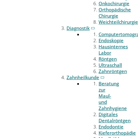
Onkochirurgie
Orthopädische
Chirurgie
Weichteilchirurgie
Diagnostik
Computertomogr
Endoskopie
Hausinternes
Labor
Röntgen
Ultraschall
Zahnröntgen
Zahnheilkunde
Beratung
zur
Maul-
und
Zahnhygiene
Digitales
Dentalröntgen
Endodontie
Kieferorthopädie