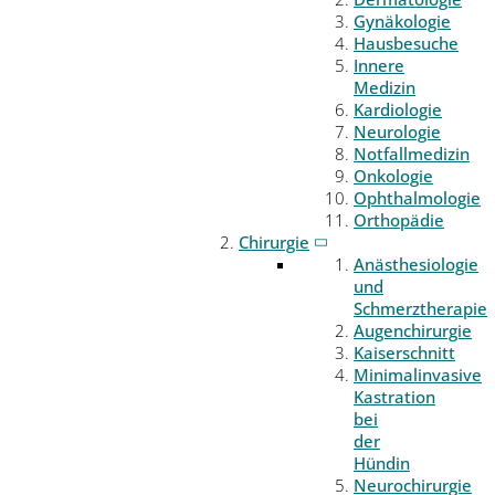
Gynäkologie
Hausbesuche
Innere
Medizin
Kardiologie
Neurologie
Notfallmedizin
Onkologie
Ophthalmologie
Orthopädie
Chirurgie
Anästhesiologie
und
Schmerztherapie
Augenchirurgie
Kaiserschnitt
Minimalinvasive
Kastration
bei
der
Hündin
Neurochirurgie