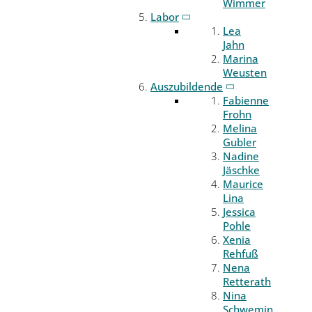
Wimmer
Labor
Lea
Jahn
Marina
Weusten
Auszubildende
Fabienne
Frohn
Melina
Gubler
Nadine
Jäschke
Maurice
Lina
Jessica
Pohle
Xenia
Rehfuß
Nena
Retterath
Nina
Schwemin