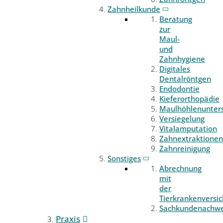
Zahnheilkunde
Beratung
zur
Maul-
und
Zahnhygiene
Digitales
Dentalröntgen
Endodontie
Kieferorthopädie
Maulhöhlenunter
Versiegelung
Vitalamputation
Zahnextraktionen
Zahnreinigung
Sonstiges
Abrechnung
mit
der
Tierkrankenversi
Sachkundenachwe
Praxis