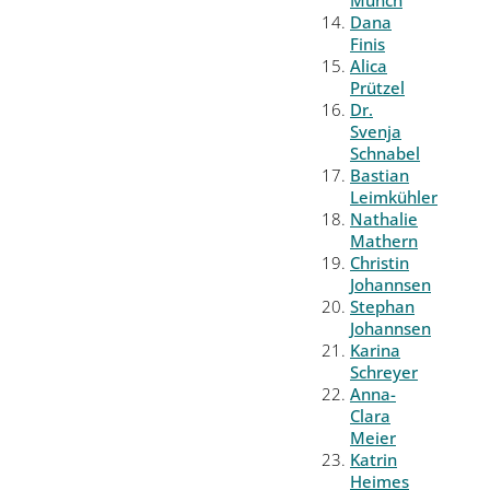
Münch
Dana
Finis
Alica
Prützel
Dr.
Svenja
Schnabel
Bastian
Leimkühler
Nathalie
Mathern
Christin
Johannsen
Stephan
Johannsen
Karina
Schreyer
Anna-
Clara
Meier
Katrin
Heimes