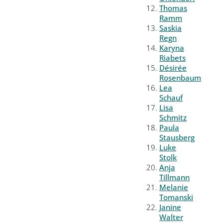
Thomas
Ramm
Saskia
Regn
Karyna
Riabets
Désirée
Rosenbaum
Lea
Schauf
Lisa
Schmitz
Paula
Stausberg
Luke
Stolk
Anja
Tillmann
Melanie
Tomanski
Janine
Walter