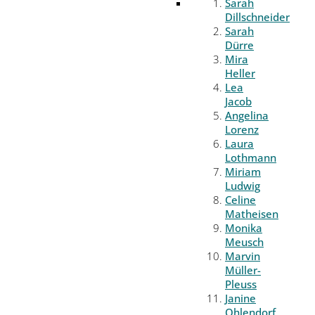
Sarah
Dillschneider
Sarah
Dürre
Mira
Heller
Lea
Jacob
Angelina
Lorenz
Laura
Lothmann
Miriam
Ludwig
Celine
Matheisen
Monika
Meusch
Marvin
Müller-
Pleuss
Janine
Ohlendorf