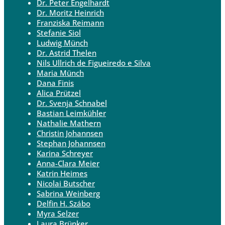
Dr. Peter Engelhardt
Dr. Moritz Heinrich
Franziska Reimann
Stefanie Siol
Ludwig Münch
Dr. Astrid Thelen
Nils Ullrich de Figueiredo e Silva
Maria Münch
Dana Finis
Alica Prützel
Dr. Svenja Schnabel
Bastian Leimkühler
Nathalie Mathern
Christin Johannsen
Stephan Johannsen
Karina Schreyer
Anna-Clara Meier
Katrin Heimes
Nicolai Butscher
Sabrina Weinberg
Delfin H. Szábo
Myra Selzer
Laura Brünker