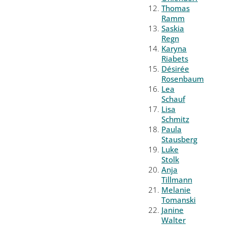
Thomas
Ramm
Saskia
Regn
Karyna
Riabets
Désirée
Rosenbaum
Lea
Schauf
Lisa
Schmitz
Paula
Stausberg
Luke
Stolk
Anja
Tillmann
Melanie
Tomanski
Janine
Walter