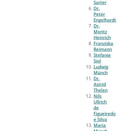
Sarter
Dr.
Peter
Engelhardt
Dr.
Moritz
Heinrich
Franziska
Reimann
Stefanie
Siol
Ludwig
Münch
Dr.
Astrid
Thelen
Nils
Ullrich
de
Figueiredo
e Silva
Maria