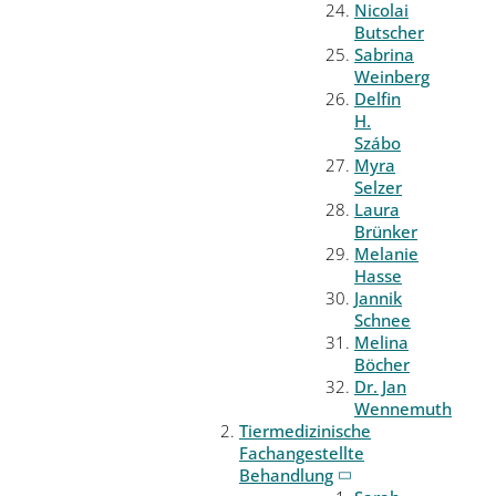
Nicolai
Butscher
Sabrina
Weinberg
Delfin
H.
Szábo
Myra
Selzer
Laura
Brünker
Melanie
Hasse
Jannik
Schnee
Melina
Böcher
Dr. Jan
Wennemuth
Tiermedizinische
Fachangestellte
Behandlung