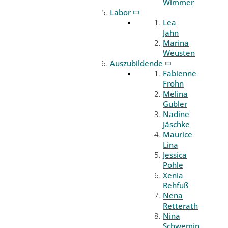
Wimmer
Labor
Lea
Jahn
Marina
Weusten
Auszubildende
Fabienne
Frohn
Melina
Gubler
Nadine
Jäschke
Maurice
Lina
Jessica
Pohle
Xenia
Rehfuß
Nena
Retterath
Nina
Schwemin