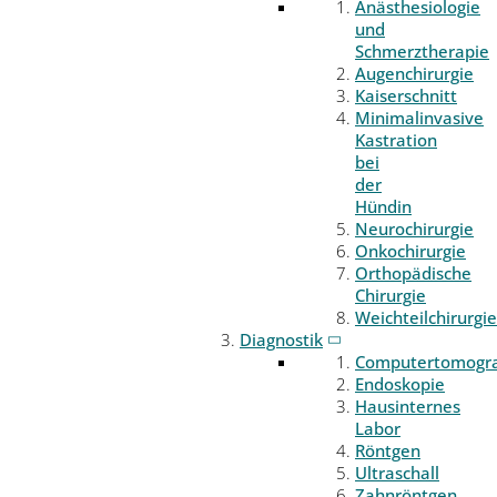
Anästhesiologie
und
Schmerztherapie
Augenchirurgie
Kaiserschnitt
Minimalinvasive
Kastration
bei
der
Hündin
Neurochirurgie
Onkochirurgie
Orthopädische
Chirurgie
Weichteilchirurgie
Diagnostik
Computertomogr
Endoskopie
Hausinternes
Labor
Röntgen
Ultraschall
Zahnröntgen