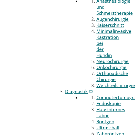
Anästhesiologie
und
Schmerztherapie
Augenchirurgie
Kaiserschnitt
Minimalinvasive
Kastration
bei
der
Hündin
Neurochirurgie
Onkochirurgie
Orthopädische
Chirurgie
Weichteilchirurgie
Diagnostik
Computertomogr
Endoskopie
Hausinternes
Labor
Röntgen
Ultraschall
Zahnröntgen