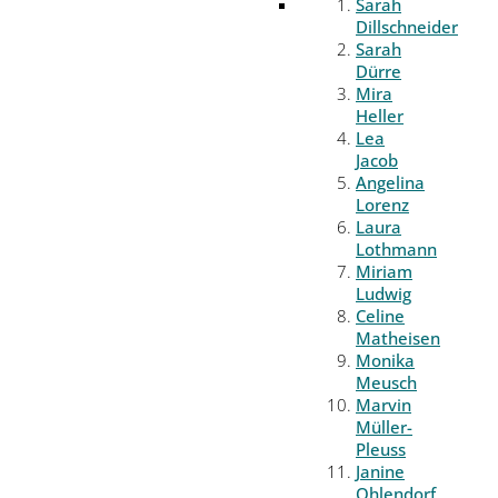
Sarah
Dillschneider
Sarah
Dürre
Mira
Heller
Lea
Jacob
Angelina
Lorenz
Laura
Lothmann
Miriam
Ludwig
Celine
Matheisen
Monika
Meusch
Marvin
Müller-
Pleuss
Janine
Ohlendorf