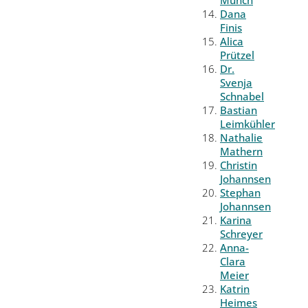
Münch
Dana
Finis
Alica
Prützel
Dr.
Svenja
Schnabel
Bastian
Leimkühler
Nathalie
Mathern
Christin
Johannsen
Stephan
Johannsen
Karina
Schreyer
Anna-
Clara
Meier
Katrin
Heimes