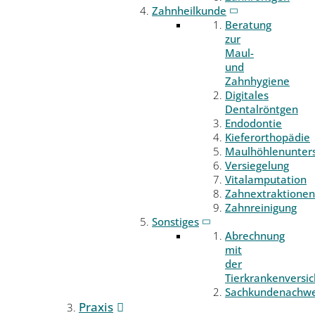
Zahnheilkunde
Beratung
zur
Maul-
und
Zahnhygiene
Digitales
Dentalröntgen
Endodontie
Kieferorthopädie
Maulhöhlenunter
Versiegelung
Vitalamputation
Zahnextraktionen
Zahnreinigung
Sonstiges
Abrechnung
mit
der
Tierkrankenversi
Sachkundenachwe
Praxis