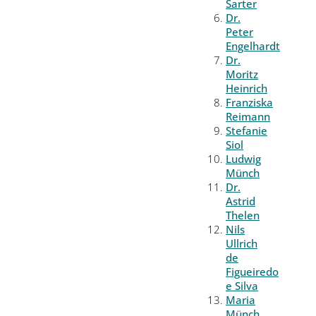
Sarter
Dr.
Peter
Engelhardt
Dr.
Moritz
Heinrich
Franziska
Reimann
Stefanie
Siol
Ludwig
Münch
Dr.
Astrid
Thelen
Nils
Ullrich
de
Figueiredo
e Silva
Maria
Münch