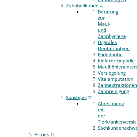
Zahnheilkunde
Beratung
zur
Maul-
und
Zahnhygiene
Digitales
Dentalröntgen
Endodontie
Kieferorthopädie
Maulhöhlenunter
Versiegelung
Vitalamputation
Zahnextraktionen
Zahnreinigung
Sonstiges
Abrechnung
mit
der
Tierkrankenversi
Sachkundenachwe
Praxis