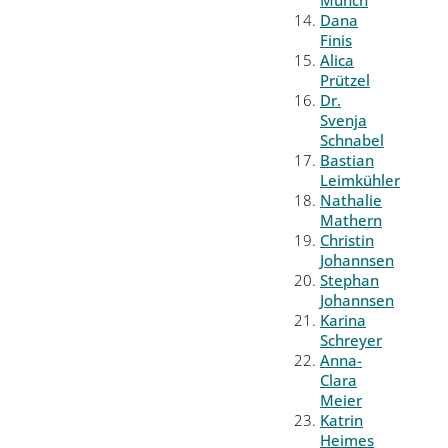
Münch
Dana
Finis
Alica
Prützel
Dr.
Svenja
Schnabel
Bastian
Leimkühler
Nathalie
Mathern
Christin
Johannsen
Stephan
Johannsen
Karina
Schreyer
Anna-
Clara
Meier
Katrin
Heimes