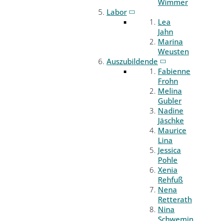
Wimmer
Labor
Lea
Jahn
Marina
Weusten
Auszubildende
Fabienne
Frohn
Melina
Gubler
Nadine
Jäschke
Maurice
Lina
Jessica
Pohle
Xenia
Rehfuß
Nena
Retterath
Nina
Schwemin