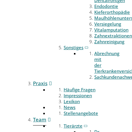
Dentalröntgen
Endodontie
Kieferorthopädie
Maulhöhlenunter
Versiegelung
Vitalamputation
Zahnextraktionen
Zahnreinigung
Sonstiges
Abrechnung
mit
der
Tierkrankenversi
Sachkundenachwe
Praxis
Häufige Fragen
Impressionen
Lexikon
News
Stellenangebote
Team
Tierärzte
Dr.