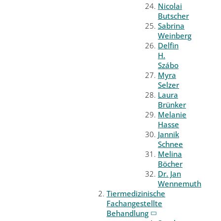
Nicolai
Butscher
Sabrina
Weinberg
Delfin
H.
Szábo
Myra
Selzer
Laura
Brünker
Melanie
Hasse
Jannik
Schnee
Melina
Böcher
Dr. Jan
Wennemuth
Tiermedizinische
Fachangestellte
Behandlung