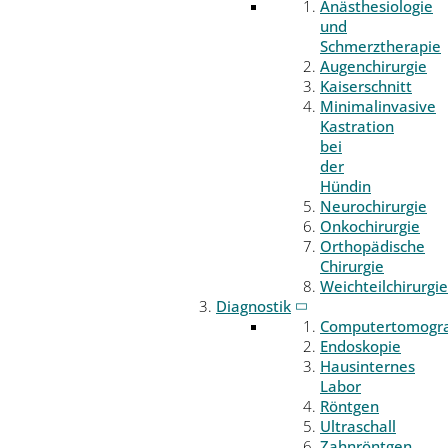
Anästhesiologie
und
Schmerztherapie
Augenchirurgie
Kaiserschnitt
Minimalinvasive
Kastration
bei
der
Hündin
Neurochirurgie
Onkochirurgie
Orthopädische
Chirurgie
Weichteilchirurgie
Diagnostik
Computertomogr
Endoskopie
Hausinternes
Labor
Röntgen
Ultraschall
Zahnröntgen