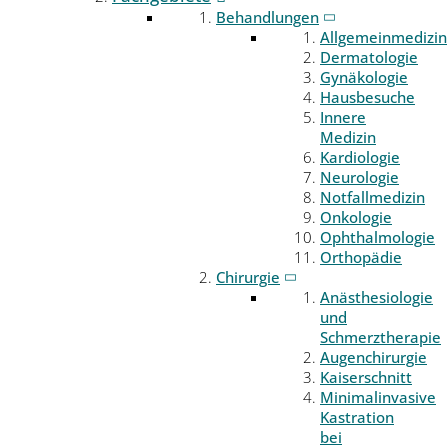
Behandlungen
Allgemeinmedizin
Dermatologie
Gynäkologie
Hausbesuche
Innere
Medizin
Kardiologie
Neurologie
Notfallmedizin
Onkologie
Ophthalmologie
Orthopädie
Chirurgie
Anästhesiologie
und
Schmerztherapie
Augenchirurgie
Kaiserschnitt
Minimalinvasive
Kastration
bei