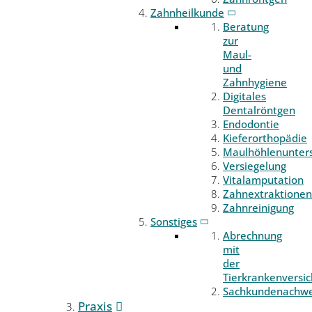
Zahnheilkunde
Beratung
zur
Maul-
und
Zahnhygiene
Digitales
Dentalröntgen
Endodontie
Kieferorthopädie
Maulhöhlenunter
Versiegelung
Vitalamputation
Zahnextraktionen
Zahnreinigung
Sonstiges
Abrechnung
mit
der
Tierkrankenversi
Sachkundenachwe
Praxis