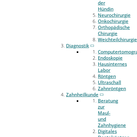
der
Hündin
Neurochirurgie
Onkochirurgie
Orthopädische
Chirurgie
Weichteilchirurgie
Diagnostik
Computertomogr
Endoskopie
Hausinternes
Labor
Röntgen
Ultraschall
Zahnröntgen
Zahnheilkunde
Beratung
zur
Maul-
und
Zahnhygiene
Digitales