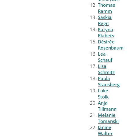
Thomas
Ramm
Saskia
Regn
Karyna
Riabets
Désirée
Rosenbaum
Lea
Schauf
Lisa
Schmitz
Paula
Stausberg
Luke
Stolk
Anja
Tillmann
Melanie
Tomanski
Janine
Walter