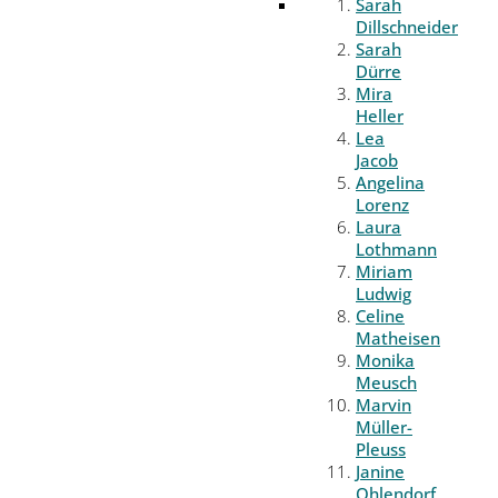
Sarah
Dillschneider
Sarah
Dürre
Mira
Heller
Lea
Jacob
Angelina
Lorenz
Laura
Lothmann
Miriam
Ludwig
Celine
Matheisen
Monika
Meusch
Marvin
Müller-
Pleuss
Janine
Ohlendorf