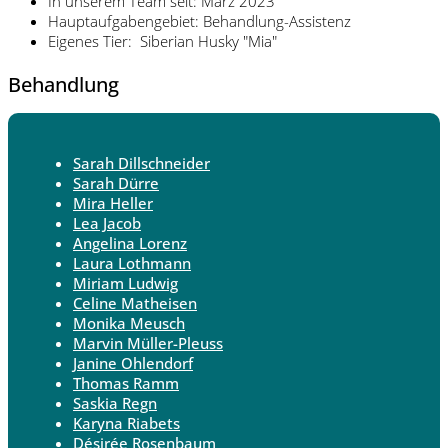
In unserem Team seit: März 2023
Hauptaufgabengebiet: Behandlung-Assistenz
Eigenes Tier: Siberian Husky "Mia"
Behandlung
Sarah Dillschneider
Sarah Dürre
Mira Heller
Lea Jacob
Angelina Lorenz
Laura Lothmann
Miriam Ludwig
Celine Matheisen
Monika Meusch
Marvin Müller-Pleuss
Janine Ohlendorf
Thomas Ramm
Saskia Regn
Karyna Riabets
Désirée Rosenbaum