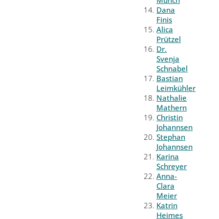
Münch
Dana
Finis
Alica
Prützel
Dr.
Svenja
Schnabel
Bastian
Leimkühler
Nathalie
Mathern
Christin
Johannsen
Stephan
Johannsen
Karina
Schreyer
Anna-
Clara
Meier
Katrin
Heimes