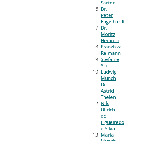
Sarter
Dr.
Peter
Engelhardt
Dr.
Moritz
Heinrich
Franziska
Reimann
Stefanie
Siol
Ludwig
Münch
Dr.
Astrid
Thelen
Nils
Ullrich
de
Figueiredo
e Silva
Maria