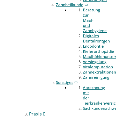
Zahnheilkunde
Beratung
zur
Maul-
und
Zahnhygiene
Digitales
Dentalröntgen
Endodontie
Kieferorthopädie
Maulhöhlenunter
Versiegelung
Vitalamputation
Zahnextraktionen
Zahnreinigung
Sonstiges
Abrechnung
mit
der
Tierkrankenversi
Sachkundenachwe
Praxis