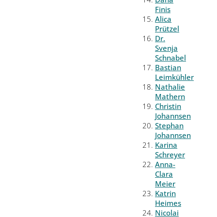
Finis
Alica
Prützel
Dr.
Svenja
Schnabel
Bastian
Leimkühler
Nathalie
Mathern
Christin
Johannsen
Stephan
Johannsen
Karina
Schreyer
Anna-
Clara
Meier
Katrin
Heimes
Nicolai