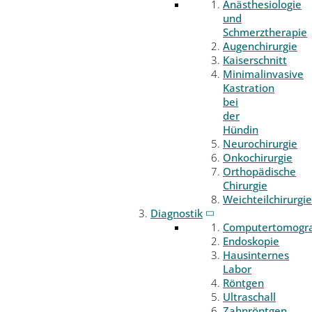
Anästhesiologie
und
Schmerztherapie
Augenchirurgie
Kaiserschnitt
Minimalinvasive
Kastration
bei
der
Hündin
Neurochirurgie
Onkochirurgie
Orthopädische
Chirurgie
Weichteilchirurgie
Diagnostik
Computertomogr
Endoskopie
Hausinternes
Labor
Röntgen
Ultraschall
Zahnröntgen