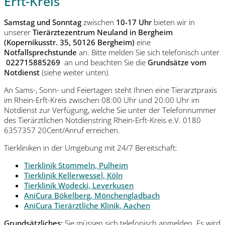
Erft-Kreis
Samstag und Sonntag
zwischen
10-17 Uhr
bieten wir in
unserer
Tierärztezentrum Neuland in Bergheim
(Kopernikusstr. 35, 50126 Bergheim)
eine
Notfallsprechstunde
an. Bitte melden Sie sich telefonisch unter
022715885269
an und beachten Sie die
Grundsätze vom
Notdienst
(siehe weiter unten).
An Sams-, Sonn- und Feiertagen steht Ihnen eine Tierarztpraxis
im Rhein-Erft-Kreis zwischen 08:00 Uhr und 20:00 Uhr im
Notdienst zur Verfügung, welche Sie unter der Telefonnummer
des Tierärztlichen Notdienstring Rhein-Erft-Kreis e.V. 0180
6357357 20Cent/Anruf erreichen.
Tierkliniken in der Umgebung mit 24/7 Bereitschaft:
Tierklinik Stommeln, Pulheim
Tierklinik Kellerwessel, Köln
Tierklinik Wodecki, Leverkusen
AniCura Bökelberg, Mönchengladbach
AniCura Tierärztliche Klinik, Aachen
Grundsätzliches:
Sie müssen sich telefonisch anmelden. Es wird