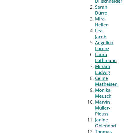
Dillschneider
Sarah
Dürre
Mira
Heller
Lea
Jacob
Angelina
Lorenz
Laura
Lothmann
Miriam
Ludwig
Celine
Matheisen
Monika
Meusch
Marvin
Müller-
Pleuss
Janine
Ohlendorf
Thomas