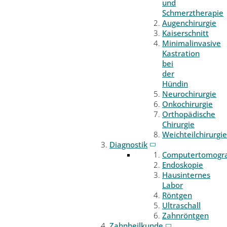
und
Schmerztherapie
Augenchirurgie
Kaiserschnitt
Minimalinvasive
Kastration
bei
der
Hündin
Neurochirurgie
Onkochirurgie
Orthopädische
Chirurgie
Weichteilchirurgie
Diagnostik
Computertomogr
Endoskopie
Hausinternes
Labor
Röntgen
Ultraschall
Zahnröntgen
Zahnheilkunde