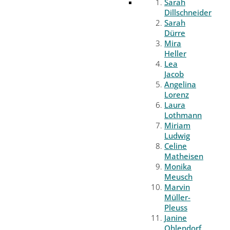
Sarah
Dillschneider
Sarah
Dürre
Mira
Heller
Lea
Jacob
Angelina
Lorenz
Laura
Lothmann
Miriam
Ludwig
Celine
Matheisen
Monika
Meusch
Marvin
Müller-
Pleuss
Janine
Ohlendorf