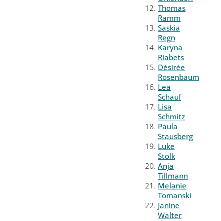
Thomas
Ramm
Saskia
Regn
Karyna
Riabets
Désirée
Rosenbaum
Lea
Schauf
Lisa
Schmitz
Paula
Stausberg
Luke
Stolk
Anja
Tillmann
Melanie
Tomanski
Janine
Walter