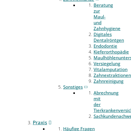
Beratung
zur
Maul-
und
Zahnhygiene
Digitales
Dentalröntgen
Endodontie
Kieferorthopädie
Maulhöhlenunter
Versiegelung
Vitalamputation
Zahnextraktionen
Zahnreinigung
Sonstiges
Abrechnung
mit
der
Tierkrankenversi
Sachkundenachwe
Praxis
Häufige Fragen