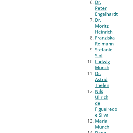
Dr.
Peter
Engelhardt
Dr.
Moritz
Heinrich
Franziska
Reimann
Stefanie
Siol
Ludwig
Münch
Dr.
Astrid
Thelen
Nils
Ullrich
de
Figueiredo
e Silva
Maria
Münch
Dana