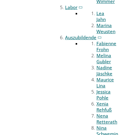
Wimmer
Labor
Lea
Jahn
Marina
Weusten
Auszubildende
Fabienne
Frohn
Melina
Gubler
Nadine
Jäschke
Maurice
Lina
Jessica
Pohle
Xenia
Rehfuß
Nena
Retterath
Nina
Schwemin