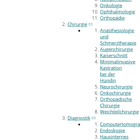
Onkologie
Ophthalmologie
Orthopädie
Chirurgie
Anästhesiologie
und
Schmerztherapie
Augenchirurgie
Kaiserschnitt
Minimalinvasive
Kastration
bei der
Hündin
Neurochirurgie
Onkochirurgie
Orthopädische
Chirurgie
Weichteilchirurgie
Diagnostik
Computertomogra
Endoskopie
Hausinternes