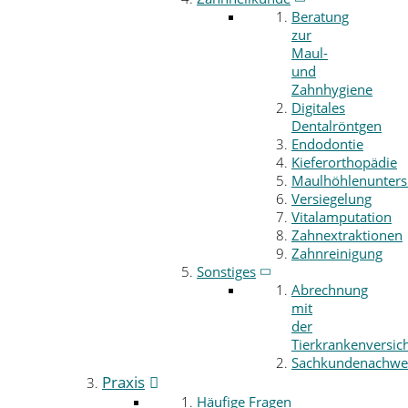
Beratung
zur
Maul-
und
Zahnhygiene
Digitales
Dentalröntgen
Endodontie
Kieferorthopädie
Maulhöhlenunter
Versiegelung
Vitalamputation
Zahnextraktionen
Zahnreinigung
Sonstiges
Abrechnung
mit
der
Tierkrankenversic
Sachkundenachwe
Praxis
Häufige Fragen