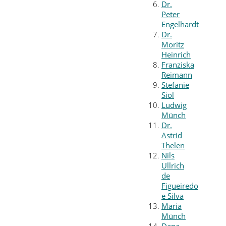
Dr.
Peter
Engelhardt
Dr.
Moritz
Heinrich
Franziska
Reimann
Stefanie
Siol
Ludwig
Münch
Dr.
Astrid
Thelen
Nils
Ullrich
de
Figueiredo
e Silva
Maria
Münch