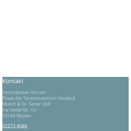
Kontakt
Tierarztpraxis Horrem
Praxis der Tierärztezentrum Neuland
Münch & Dr. Sarter GbR
Ina-Seidel-Str. 1a
50169 Kerpen
02273 4088