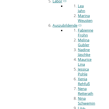
Labor
Lea
Jahn
Marina
Weusten
Auszubildende
Fabienne
Frohn
Melina
Gubler
Nadine
Jäschke
Maurice
Lina
Jessica
Pohle
Xenia
Rehfuß
Nena
Retterath
Nina
Schwemin
Lisa-