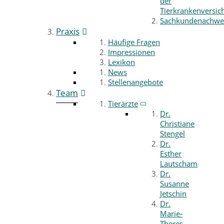
der
Tierkrankenversic
Sachkundenachwe
Praxis
Häufige Fragen
Impressionen
Lexikon
News
Stellenangebote
Team
Tierärzte
Dr.
Christiane
Stengel
Dr.
Esther
Lautscham
Dr.
Susanne
Jetschin
Dr.
Marie-
Theres