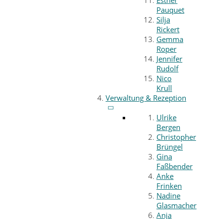
Esther
Pauquet
Silja
Rickert
Gemma
Roper
Jennifer
Rudolf
Nico
Krull
Verwaltung & Rezeption
Ulrike
Bergen
Christopher
Brüngel
Gina
Faßbender
Anke
Frinken
Nadine
Glasmacher
Anja