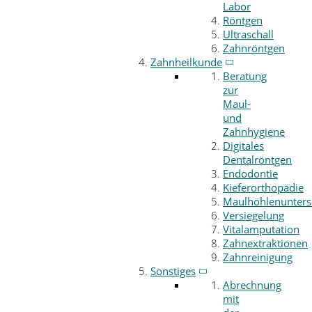
Labor
Röntgen
Ultraschall
Zahnröntgen
Zahnheilkunde
Beratung
zur
Maul-
und
Zahnhygiene
Digitales
Dentalröntgen
Endodontie
Kieferorthopädie
Maulhöhlenunter
Versiegelung
Vitalamputation
Zahnextraktionen
Zahnreinigung
Sonstiges
Abrechnung
mit