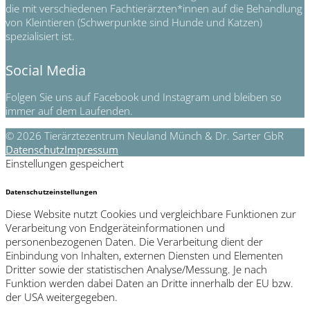
die mit verschiedenen Fachtierärzten*innen auf die Behandlung
von Kleintieren (Schwerpunkte sind Hunde und Katzen)
spezialisiert ist.
Social Media
Folgen Sie uns auf Facebook und Instagram und bleiben so
immer auf dem Laufenden.
© 2026 Tierärztezentrum Neuland Münch & Dr. Sarter GbR
Datenschutz
Impressum
Einstellungen gespeichert
Datenschutzeinstellungen
Diese Website nutzt Cookies und vergleichbare Funktionen zur
Verarbeitung von Endgeräteinformationen und
personenbezogenen Daten. Die Verarbeitung dient der
Einbindung von Inhalten, externen Diensten und Elementen
Dritter sowie der statistischen Analyse/Messung. Je nach
Funktion werden dabei Daten an Dritte innerhalb der EU bzw.
der USA weitergegeben.