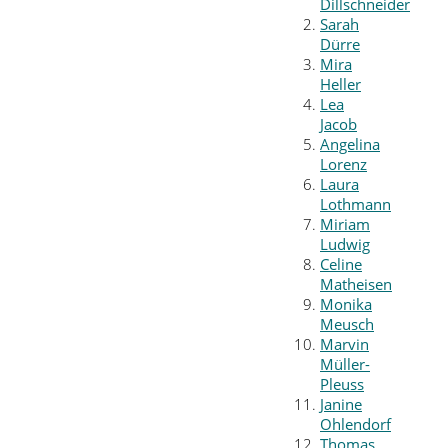
Dillschneider
Sarah
Dürre
Mira
Heller
Lea
Jacob
Angelina
Lorenz
Laura
Lothmann
Miriam
Ludwig
Celine
Matheisen
Monika
Meusch
Marvin
Müller-
Pleuss
Janine
Ohlendorf
Thomas