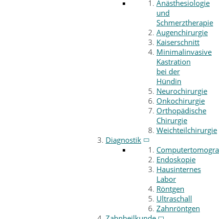
Anästhesiologie
und
Schmerztherapie
Augenchirurgie
Kaiserschnitt
Minimalinvasive
Kastration
bei der
Hündin
Neurochirurgie
Onkochirurgie
Orthopädische
Chirurgie
Weichteilchirurgie
Diagnostik
Computertomogra
Endoskopie
Hausinternes
Labor
Röntgen
Ultraschall
Zahnröntgen
Zahnheilkunde