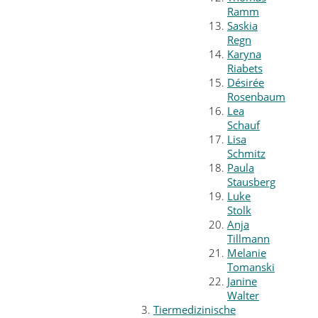
Ramm
Saskia
Regn
Karyna
Riabets
Désirée
Rosenbaum
Lea
Schauf
Lisa
Schmitz
Paula
Stausberg
Luke
Stolk
Anja
Tillmann
Melanie
Tomanski
Janine
Walter
Tiermedizinische