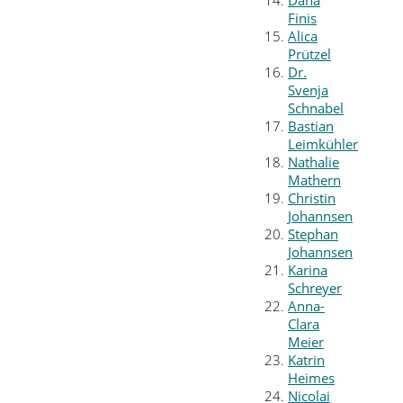
Dana
Finis
Alica
Prützel
Dr.
Svenja
Schnabel
Bastian
Leimkühler
Nathalie
Mathern
Christin
Johannsen
Stephan
Johannsen
Karina
Schreyer
Anna-
Clara
Meier
Katrin
Heimes
Nicolai