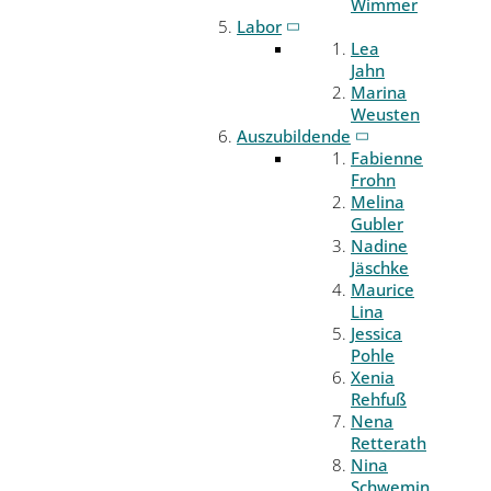
Wimmer
Labor
Lea
Jahn
Marina
Weusten
Auszubildende
Fabienne
Frohn
Melina
Gubler
Nadine
Jäschke
Maurice
Lina
Jessica
Pohle
Xenia
Rehfuß
Nena
Retterath
Nina
Schwemin