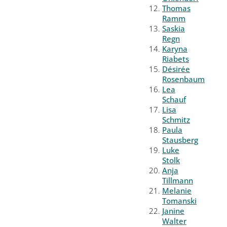
Thomas
Ramm
Saskia
Regn
Karyna
Riabets
Désirée
Rosenbaum
Lea
Schauf
Lisa
Schmitz
Paula
Stausberg
Luke
Stolk
Anja
Tillmann
Melanie
Tomanski
Janine
Walter