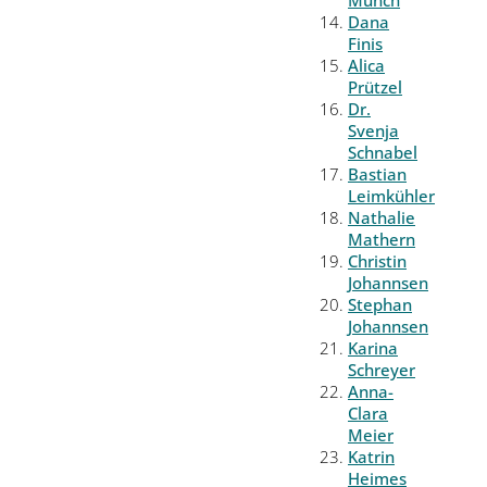
Münch
Dana
Finis
Alica
Prützel
Dr.
Svenja
Schnabel
Bastian
Leimkühler
Nathalie
Mathern
Christin
Johannsen
Stephan
Johannsen
Karina
Schreyer
Anna-
Clara
Meier
Katrin
Heimes