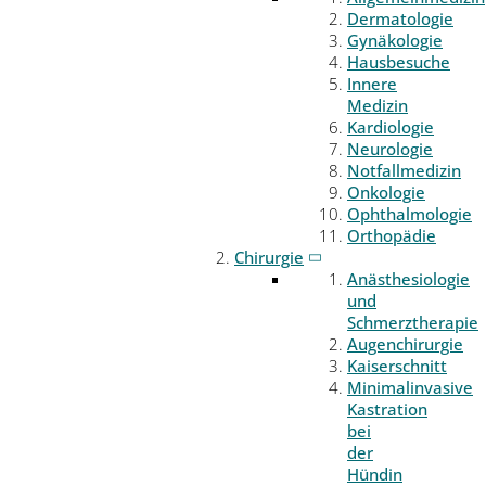
Dermatologie
Gynäkologie
Hausbesuche
Innere
Medizin
Kardiologie
Neurologie
Notfallmedizin
Onkologie
Ophthalmologie
Orthopädie
Chirurgie
Anästhesiologie
und
Schmerztherapie
Augenchirurgie
Kaiserschnitt
Minimalinvasive
Kastration
bei
der
Hündin