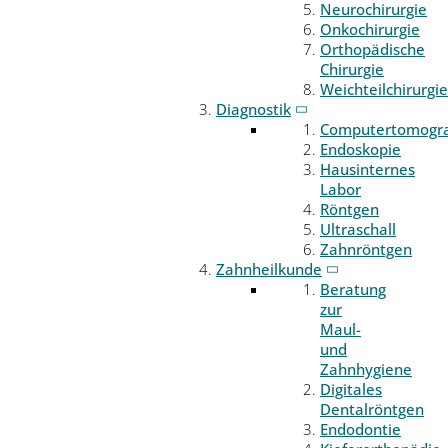
Neurochirurgie
Onkochirurgie
Orthopädische
Chirurgie
Weichteilchirurgie
Diagnostik
Computertomogr
Endoskopie
Hausinternes
Labor
Röntgen
Ultraschall
Zahnröntgen
Zahnheilkunde
Beratung
zur
Maul-
und
Zahnhygiene
Digitales
Dentalröntgen
Endodontie