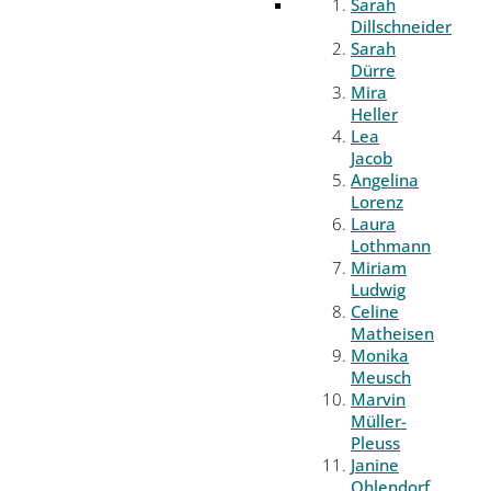
Sarah
Dillschneider
Sarah
Dürre
Mira
Heller
Lea
Jacob
Angelina
Lorenz
Laura
Lothmann
Miriam
Ludwig
Celine
Matheisen
Monika
Meusch
Marvin
Müller-
Pleuss
Janine
Ohlendorf