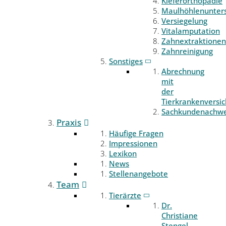
Kieferorthopädie
Maulhöhlenunter
Versiegelung
Vitalamputation
Zahnextraktionen
Zahnreinigung
Sonstiges
Abrechnung
mit
der
Tierkrankenversi
Sachkundenachwe
Praxis
Häufige Fragen
Impressionen
Lexikon
News
Stellenangebote
Team
Tierärzte
Dr.
Christiane
Stengel