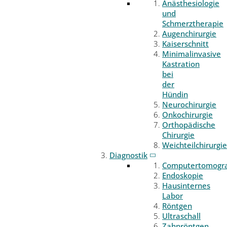
Anästhesiologie
und
Schmerztherapie
Augenchirurgie
Kaiserschnitt
Minimalinvasive
Kastration
bei
der
Hündin
Neurochirurgie
Onkochirurgie
Orthopädische
Chirurgie
Weichteilchirurgie
Diagnostik
Computertomogr
Endoskopie
Hausinternes
Labor
Röntgen
Ultraschall
Zahnröntgen