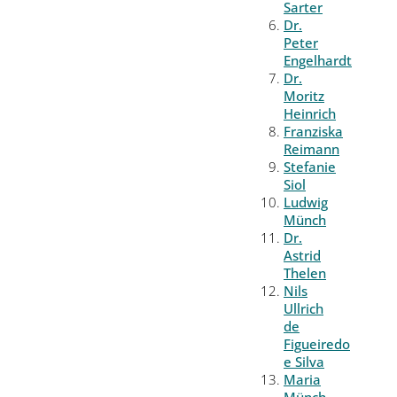
Sarter
Dr.
Peter
Engelhardt
Dr.
Moritz
Heinrich
Franziska
Reimann
Stefanie
Siol
Ludwig
Münch
Dr.
Astrid
Thelen
Nils
Ullrich
de
Figueiredo
e Silva
Maria