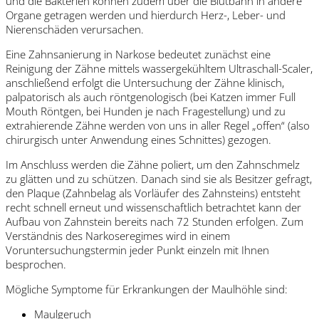
und die Bakterien können zudem über die Blutbahn in andere
Organe getragen werden und hierdurch Herz-, Leber- und
Nierenschäden verursachen.
Eine Zahnsanierung in Narkose bedeutet zunächst eine
Reinigung der Zähne mittels wassergekühltem Ultraschall-Scaler,
anschließend erfolgt die Untersuchung der Zähne klinisch,
palpatorisch als auch röntgenologisch (bei Katzen immer Full
Mouth Röntgen, bei Hunden je nach Fragestellung) und zu
extrahierende Zähne werden von uns in aller Regel „offen“ (also
chirurgisch unter Anwendung eines Schnittes) gezogen.
Im Anschluss werden die Zähne poliert, um den Zahnschmelz
zu glätten und zu schützen. Danach sind sie als Besitzer gefragt,
den Plaque (Zahnbelag als Vorläufer des Zahnsteins) entsteht
recht schnell erneut und wissenschaftlich betrachtet kann der
Aufbau von Zahnstein bereits nach 72 Stunden erfolgen. Zum
Verständnis des Narkoseregimes wird in einem
Voruntersuchungstermin jeder Punkt einzeln mit Ihnen
besprochen.
Mögliche Symptome für Erkrankungen der Maulhöhle sind:
Maulgeruch