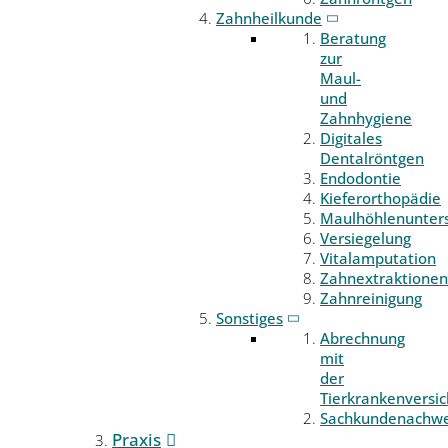
Zahnheilkunde
Beratung
zur
Maul-
und
Zahnhygiene
Digitales
Dentalröntgen
Endodontie
Kieferorthopädie
Maulhöhlenunter
Versiegelung
Vitalamputation
Zahnextraktionen
Zahnreinigung
Sonstiges
Abrechnung
mit
der
Tierkrankenversi
Sachkundenachwe
Praxis