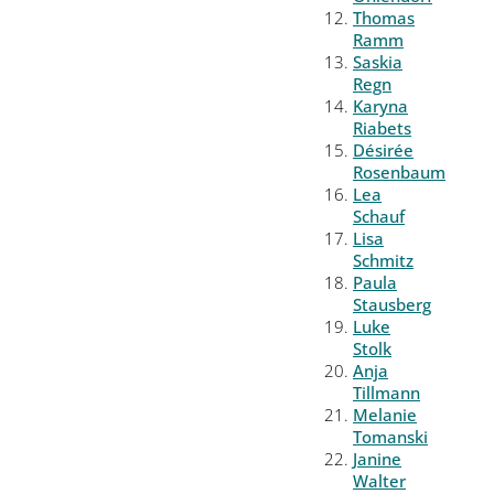
Thomas
Ramm
Saskia
Regn
Karyna
Riabets
Désirée
Rosenbaum
Lea
Schauf
Lisa
Schmitz
Paula
Stausberg
Luke
Stolk
Anja
Tillmann
Melanie
Tomanski
Janine
Walter