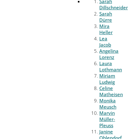
Sarah
Dillschneider
Sarah
Dürre
Mira
Heller
Lea
Jacob
Angelina
Lorenz
Laura
Lothmann
Miriam
Ludwig
Celine
Matheisen
Monika
Meusch
Marvin
Müller-
Pleuss
Janine
Ohlendorf