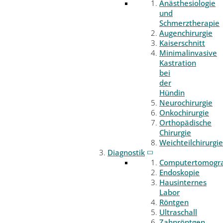
Anästhesiologie
und
Schmerztherapie
Augenchirurgie
Kaiserschnitt
Minimalinvasive
Kastration
bei
der
Hündin
Neurochirurgie
Onkochirurgie
Orthopädische
Chirurgie
Weichteilchirurgie
Diagnostik
Computertomogr
Endoskopie
Hausinternes
Labor
Röntgen
Ultraschall
Zahnröntgen