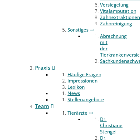
Versiegelung
Vitalamputation
Zahnextraktionen
Zahnreinigung
Sonstiges
Abrechnung
mit
der
Tierkrankenversi
Sachkundenachwe
Praxis
Häufige Fragen
Impressionen
Lexikon
News
Stellenangebote
Team
Tierärzte
Dr.
Christiane
Stengel
Dr.