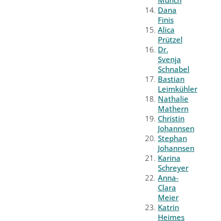
Münch
Dana
Finis
Alica
Prützel
Dr.
Svenja
Schnabel
Bastian
Leimkühler
Nathalie
Mathern
Christin
Johannsen
Stephan
Johannsen
Karina
Schreyer
Anna-
Clara
Meier
Katrin
Heimes