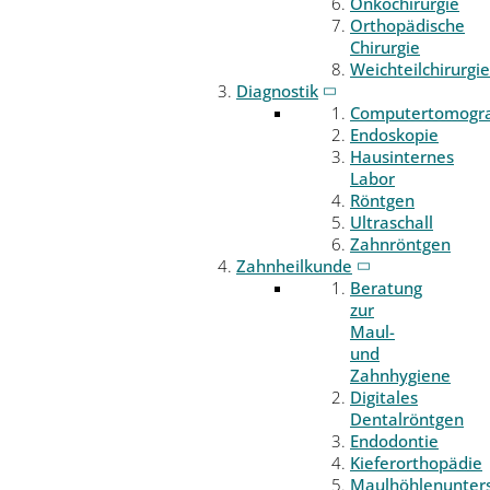
Onkochirurgie
Orthopädische
Chirurgie
Weichteilchirurgie
Diagnostik
Computertomogr
Endoskopie
Hausinternes
Labor
Röntgen
Ultraschall
Zahnröntgen
Zahnheilkunde
Beratung
zur
Maul-
und
Zahnhygiene
Digitales
Dentalröntgen
Endodontie
Kieferorthopädie
Maulhöhlenunter