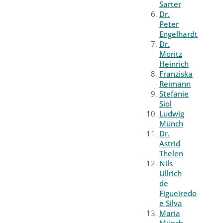
Sarter
Dr.
Peter
Engelhardt
Dr.
Moritz
Heinrich
Franziska
Reimann
Stefanie
Siol
Ludwig
Münch
Dr.
Astrid
Thelen
Nils
Ullrich
de
Figueiredo
e Silva
Maria