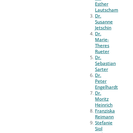
Esther
Lautscham
Dr.
Susanne
Jetschin
Dr.
Marie-
Theres
Rueter
Dr.
Sebastian
Sarter
Dr.
Peter
Engelhardt
Dr.
Moritz
Heinrich
Franziska
Reimann
Stefanie
Siol