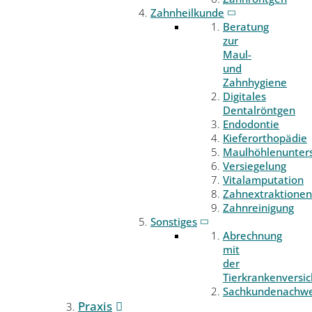
Zahnheilkunde
Beratung
zur
Maul-
und
Zahnhygiene
Digitales
Dentalröntgen
Endodontie
Kieferorthopädie
Maulhöhlenunter
Versiegelung
Vitalamputation
Zahnextraktionen
Zahnreinigung
Sonstiges
Abrechnung
mit
der
Tierkrankenversi
Sachkundenachwe
Praxis