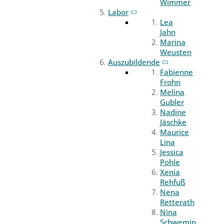
Wimmer
Labor
Lea
Jahn
Marina
Weusten
Auszubildende
Fabienne
Frohn
Melina
Gubler
Nadine
Jäschke
Maurice
Lina
Jessica
Pohle
Xenia
Rehfuß
Nena
Retterath
Nina
Schwemin