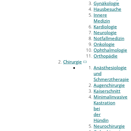
Gynäkologie
Hausbesuche
Innere
Medizin
Kardiologie
Neurologie
Notfallmedizin
Onkologie
Ophthalmologie
Orthopädie
Chirurgie
Anästhesiologie
und
Schmerztherapie
Augenchirurgie
Kaiserschnitt
Minimalinvasive
Kastration
bei
der
Hündin
Neurochirurgie