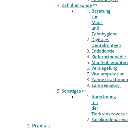
Zahnheilkunde
Beratung
zur
Maul-
und
Zahnhygiene
Digitales
Dentalröntgen
Endodontie
Kieferorthopädie
Maulhöhlenunter
Versiegelung
Vitalamputation
Zahnextraktionen
Zahnreinigung
Sonstiges
Abrechnung
mit
der
Tierkrankenversi
Sachkundenachwe
Praxis