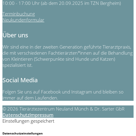
10:00 - 17:00 Uhr (ab dem 20.09.2025 im TZN Bergheim)
Terminbuchung
Neukundenformular
Über uns
Wir sind eine in der zweiten Generation geführte Tierarztpraxis,
die mit verschiedenen Fachtierärzten*innen auf die Behandlung
von Kleintieren (Schwerpunkte sind Hunde und Katzen)
spezialisiert ist.
Social Media
Folgen Sie uns auf Facebook und Instagram und bleiben so
immer auf dem Laufenden.
© 2026 Tierärztezentrum Neuland Münch & Dr. Sarter GbR
Datenschutz
Impressum
Einstellungen gespeichert
Datenschutzeinstellungen