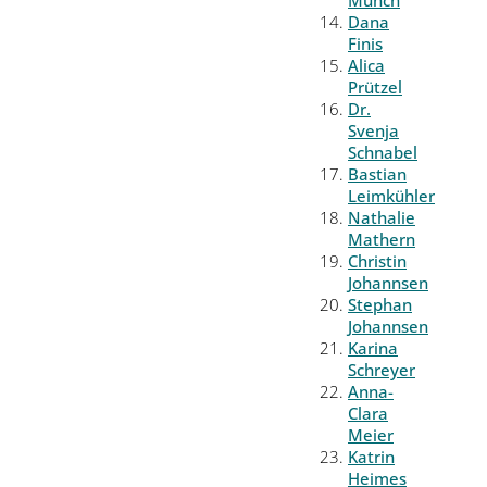
Münch
Dana
Finis
Alica
Prützel
Dr.
Svenja
Schnabel
Bastian
Leimkühler
Nathalie
Mathern
Christin
Johannsen
Stephan
Johannsen
Karina
Schreyer
Anna-
Clara
Meier
Katrin
Heimes