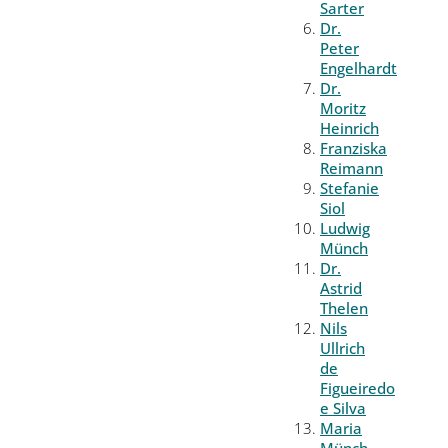
Sarter
Dr.
Peter
Engelhardt
Dr.
Moritz
Heinrich
Franziska
Reimann
Stefanie
Siol
Ludwig
Münch
Dr.
Astrid
Thelen
Nils
Ullrich
de
Figueiredo
e Silva
Maria