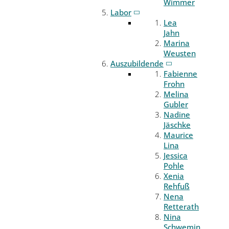
Wimmer
Labor
Lea
Jahn
Marina
Weusten
Auszubildende
Fabienne
Frohn
Melina
Gubler
Nadine
Jäschke
Maurice
Lina
Jessica
Pohle
Xenia
Rehfuß
Nena
Retterath
Nina
Schwemin