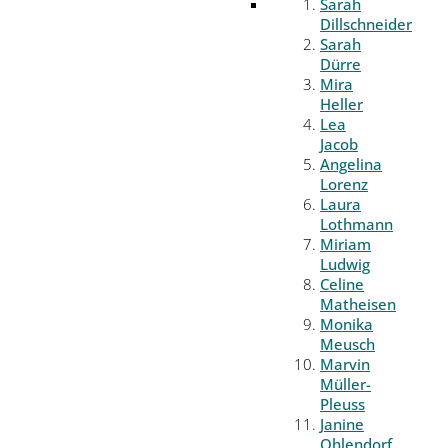
Sarah
Dillschneider
Sarah
Dürre
Mira
Heller
Lea
Jacob
Angelina
Lorenz
Laura
Lothmann
Miriam
Ludwig
Celine
Matheisen
Monika
Meusch
Marvin
Müller-
Pleuss
Janine
Ohlendorf