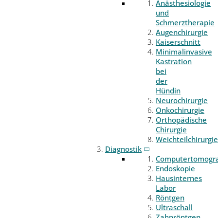
Anästhesiologie
und
Schmerztherapie
Augenchirurgie
Kaiserschnitt
Minimalinvasive
Kastration
bei
der
Hündin
Neurochirurgie
Onkochirurgie
Orthopädische
Chirurgie
Weichteilchirurgie
Diagnostik
Computertomogr
Endoskopie
Hausinternes
Labor
Röntgen
Ultraschall
Zahnröntgen