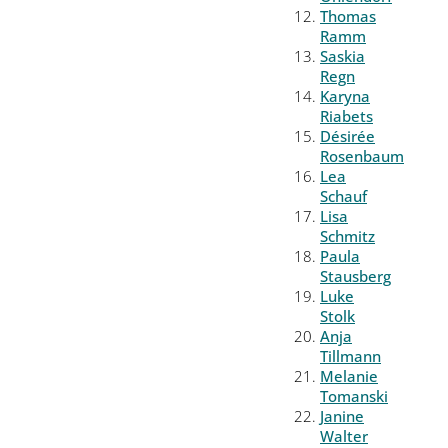
Thomas
Ramm
Saskia
Regn
Karyna
Riabets
Désirée
Rosenbaum
Lea
Schauf
Lisa
Schmitz
Paula
Stausberg
Luke
Stolk
Anja
Tillmann
Melanie
Tomanski
Janine
Walter