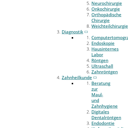
Neurochirurgie
Onkochirurgie
Orthopädische
Chirurgie
Weichteilchirurgie
Diagnostik
Computertomogr
Endoskopie
Hausinternes
Labor
Röntgen
Ultraschall
Zahnröntgen
Zahnheilkunde
Beratung
zur
Maul-
und
Zahnhygiene
Digitales
Dentalröntgen
Endodontie