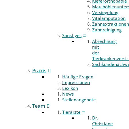
Kieferorthopädie
Maulhöhlenunter
Versiegelung
Vitalamputation
Zahnextraktionen
Zahnreinigung
Sonstiges
Abrechnung
mit
der
Tierkrankenversi
Sachkundenachwe
Praxis
Häufige Fragen
Impressionen
Lexikon
News
Stellenangebote
Team
Tierärzte
Dr.
Christiane