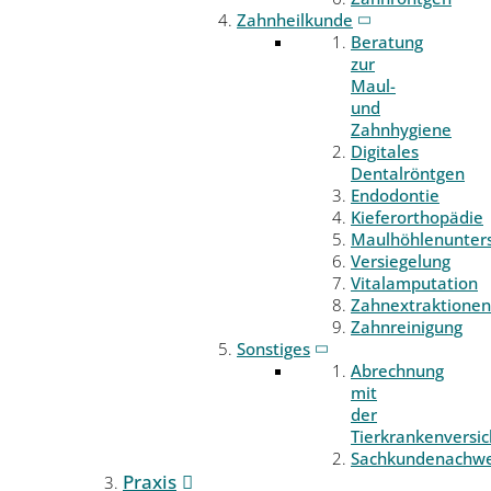
Zahnheilkunde
Beratung
zur
Maul-
und
Zahnhygiene
Digitales
Dentalröntgen
Endodontie
Kieferorthopädie
Maulhöhlenunter
Versiegelung
Vitalamputation
Zahnextraktionen
Zahnreinigung
Sonstiges
Abrechnung
mit
der
Tierkrankenversi
Sachkundenachwe
Praxis