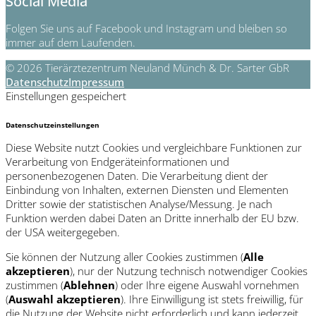
Social Media
Folgen Sie uns auf Facebook und Instagram und bleiben so
immer auf dem Laufenden.
© 2026 Tierärztezentrum Neuland Münch & Dr. Sarter GbR
Datenschutz
Impressum
Einstellungen gespeichert
Datenschutzeinstellungen
Diese Website nutzt Cookies und vergleichbare Funktionen zur
Verarbeitung von Endgeräteinformationen und
personenbezogenen Daten. Die Verarbeitung dient der
Einbindung von Inhalten, externen Diensten und Elementen
Dritter sowie der statistischen Analyse/Messung. Je nach
Funktion werden dabei Daten an Dritte innerhalb der EU bzw.
der USA weitergegeben.
Sie können der Nutzung aller Cookies zustimmen (
Alle
akzeptieren
), nur der Nutzung technisch notwendiger Cookies
zustimmen (
Ablehnen
) oder Ihre eigene Auswahl vornehmen
(
Auswahl akzeptieren
). Ihre Einwilligung ist stets freiwillig, für
die Nutzung der Website nicht erforderlich und kann jederzeit