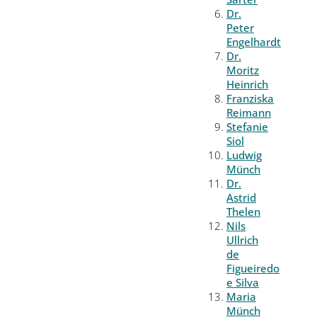
Dr.
Peter
Engelhardt
Dr.
Moritz
Heinrich
Franziska
Reimann
Stefanie
Siol
Ludwig
Münch
Dr.
Astrid
Thelen
Nils
Ullrich
de
Figueiredo
e Silva
Maria
Münch