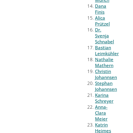
Münch
Dana
Finis
Alica
Prützel
Dr.
Svenja
Schnabel
Bastian
Leimkühler
Nathalie
Mathern
Christin
Johannsen
Stephan
Johannsen
Karina
Schreyer
Anna-
Clara
Meier
Katrin
Heimes