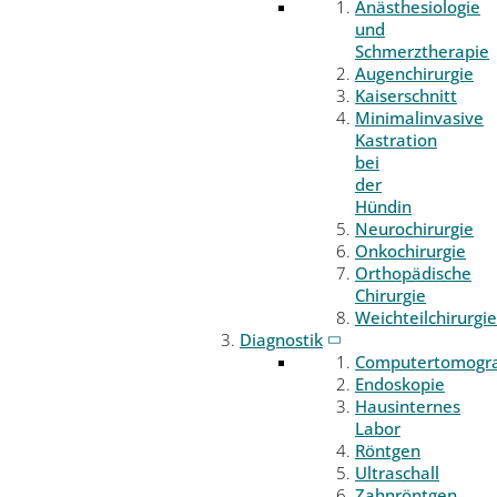
Anästhesiologie
und
Schmerztherapie
Augenchirurgie
Kaiserschnitt
Minimalinvasive
Kastration
bei
der
Hündin
Neurochirurgie
Onkochirurgie
Orthopädische
Chirurgie
Weichteilchirurgie
Diagnostik
Computertomogr
Endoskopie
Hausinternes
Labor
Röntgen
Ultraschall
Zahnröntgen