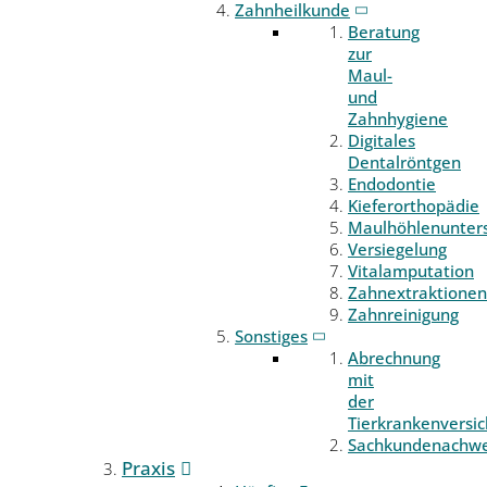
Zahnheilkunde
Beratung
zur
Maul-
und
Zahnhygiene
Digitales
Dentalröntgen
Endodontie
Kieferorthopädie
Maulhöhlenunter
Versiegelung
Vitalamputation
Zahnextraktionen
Zahnreinigung
Sonstiges
Abrechnung
mit
der
Tierkrankenversi
Sachkundenachwe
Praxis