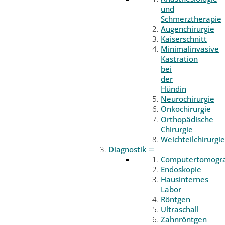
und
Schmerztherapie
Augenchirurgie
Kaiserschnitt
Minimalinvasive
Kastration
bei
der
Hündin
Neurochirurgie
Onkochirurgie
Orthopädische
Chirurgie
Weichteilchirurgie
Diagnostik
Computertomogr
Endoskopie
Hausinternes
Labor
Röntgen
Ultraschall
Zahnröntgen