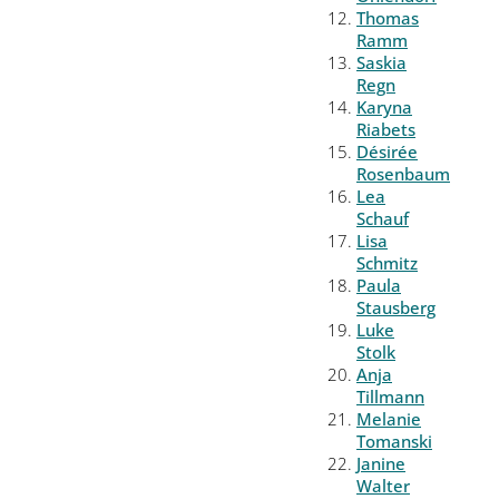
Thomas
Ramm
Saskia
Regn
Karyna
Riabets
Désirée
Rosenbaum
Lea
Schauf
Lisa
Schmitz
Paula
Stausberg
Luke
Stolk
Anja
Tillmann
Melanie
Tomanski
Janine
Walter