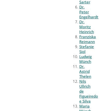
Sarter
Dr.
Peter
Engelhardt
Dr.
Moritz
Heinrich
Franziska
Reimann
Stefanie
Siol
Ludwig
Münch
Dr.
Astrid
Thelen
Nils
Ullrich
de
Figueiredo
e Silva
Maria