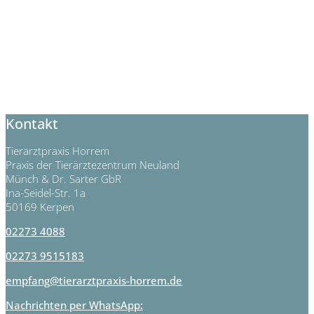
Kontakt
Tierarztpraxis Horrem
Praxis der Tierärztezentrum Neuland
Münch & Dr. Sarter GbR
Ina-Seidel-Str. 1a
50169 Kerpen
02273 4088
02273 9515183
empfang@tierarztpraxis-horrem.de
Nachrichten per WhatsApp: