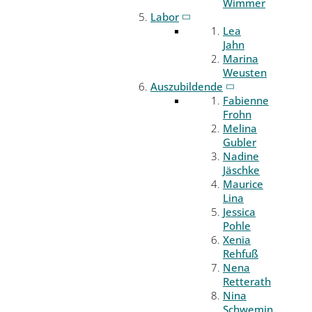
Wimmer
Labor
Lea
Jahn
Marina
Weusten
Auszubildende
Fabienne
Frohn
Melina
Gubler
Nadine
Jäschke
Maurice
Lina
Jessica
Pohle
Xenia
Rehfuß
Nena
Retterath
Nina
Schwemin