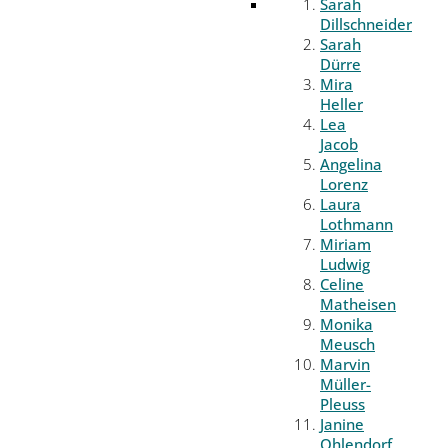
Sarah
Dillschneider
Sarah
Dürre
Mira
Heller
Lea
Jacob
Angelina
Lorenz
Laura
Lothmann
Miriam
Ludwig
Celine
Matheisen
Monika
Meusch
Marvin
Müller-
Pleuss
Janine
Ohlendorf