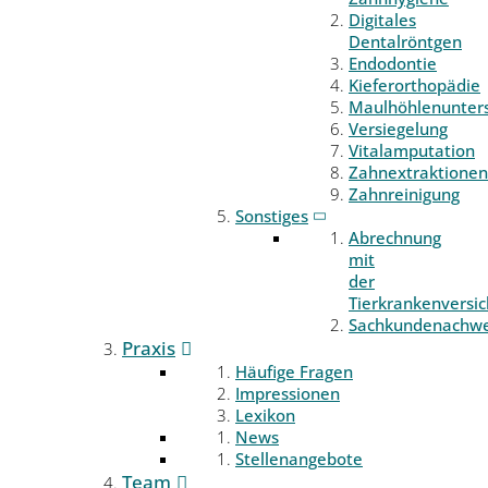
Digitales
Dentalröntgen
Endodontie
Kieferorthopädie
Maulhöhlenunter
Versiegelung
Vitalamputation
Zahnextraktionen
Zahnreinigung
Sonstiges
Abrechnung
mit
der
Tierkrankenversi
Sachkundenachwe
Praxis
Häufige Fragen
Impressionen
Lexikon
News
Stellenangebote
Team