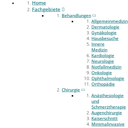
Home
Fachgebiete
Behandlungen
Allgemeinmedizin
Dermatologie
Gynäkologie
Hausbesuche
Innere
Medizin
Kardiologie
Neurologie
Notfallmedizin
Onkologie
Ophthalmologie
Orthopädie
Chirurgie
Anästhesiologie
und
Schmerztherapie
Augenchirurgie
Kaiserschnitt
Minimalinvasive