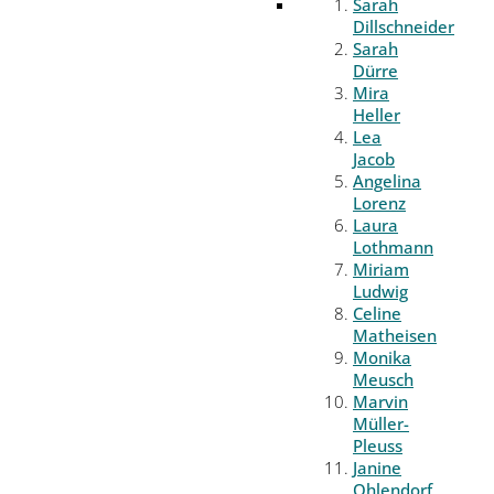
Sarah
Dillschneider
Sarah
Dürre
Mira
Heller
Lea
Jacob
Angelina
Lorenz
Laura
Lothmann
Miriam
Ludwig
Celine
Matheisen
Monika
Meusch
Marvin
Müller-
Pleuss
Janine
Ohlendorf