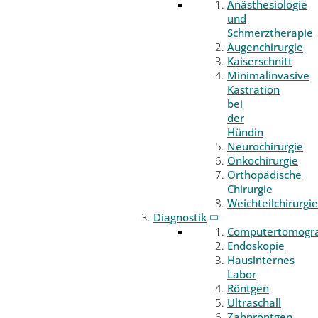
Anästhesiologie
und
Schmerztherapie
Augenchirurgie
Kaiserschnitt
Minimalinvasive
Kastration
bei
der
Hündin
Neurochirurgie
Onkochirurgie
Orthopädische
Chirurgie
Weichteilchirurgie
Diagnostik
Computertomogr
Endoskopie
Hausinternes
Labor
Röntgen
Ultraschall
Zahnröntgen