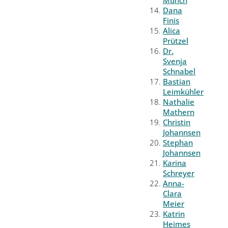
Münch
Dana
Finis
Alica
Prützel
Dr.
Svenja
Schnabel
Bastian
Leimkühler
Nathalie
Mathern
Christin
Johannsen
Stephan
Johannsen
Karina
Schreyer
Anna-
Clara
Meier
Katrin
Heimes