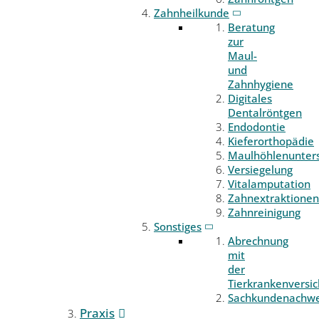
Zahnheilkunde
Beratung
zur
Maul-
und
Zahnhygiene
Digitales
Dentalröntgen
Endodontie
Kieferorthopädie
Maulhöhlenunter
Versiegelung
Vitalamputation
Zahnextraktionen
Zahnreinigung
Sonstiges
Abrechnung
mit
der
Tierkrankenversi
Sachkundenachwe
Praxis