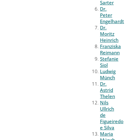
Sarter
Dr.
Peter
Engelhardt
Dr.
Moritz
Heinrich
Franziska
Reimann
Stefanie
Siol
Ludwig
Münch
Dr.
Astrid
Thelen
Nils
Ullrich
de
Figueiredo
e Silva
Maria