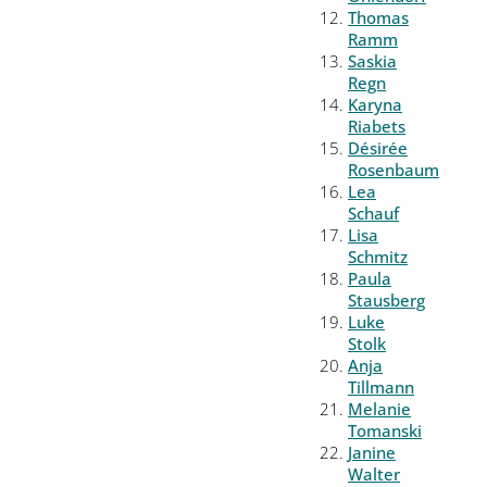
Thomas
Ramm
Saskia
Regn
Karyna
Riabets
Désirée
Rosenbaum
Lea
Schauf
Lisa
Schmitz
Paula
Stausberg
Luke
Stolk
Anja
Tillmann
Melanie
Tomanski
Janine
Walter