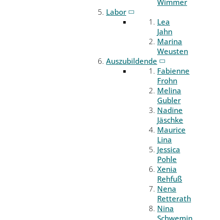
Wimmer
Labor
Lea
Jahn
Marina
Weusten
Auszubildende
Fabienne
Frohn
Melina
Gubler
Nadine
Jäschke
Maurice
Lina
Jessica
Pohle
Xenia
Rehfuß
Nena
Retterath
Nina
Schwemin