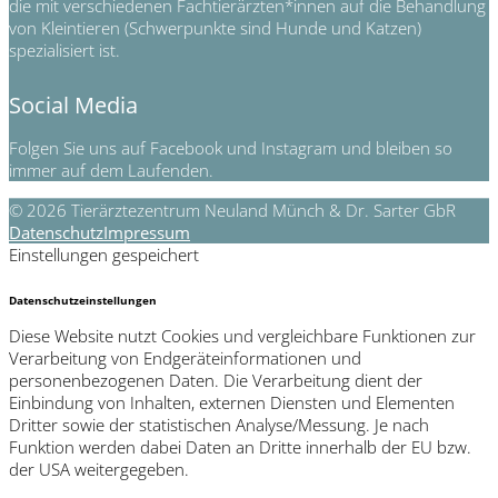
die mit verschiedenen Fachtierärzten*innen auf die Behandlung
von Kleintieren (Schwerpunkte sind Hunde und Katzen)
spezialisiert ist.
Social Media
Folgen Sie uns auf Facebook und Instagram und bleiben so
immer auf dem Laufenden.
© 2026 Tierärztezentrum Neuland Münch & Dr. Sarter GbR
Datenschutz
Impressum
Einstellungen gespeichert
Datenschutzeinstellungen
Diese Website nutzt Cookies und vergleichbare Funktionen zur
Verarbeitung von Endgeräteinformationen und
personenbezogenen Daten. Die Verarbeitung dient der
Einbindung von Inhalten, externen Diensten und Elementen
Dritter sowie der statistischen Analyse/Messung. Je nach
Funktion werden dabei Daten an Dritte innerhalb der EU bzw.
der USA weitergegeben.