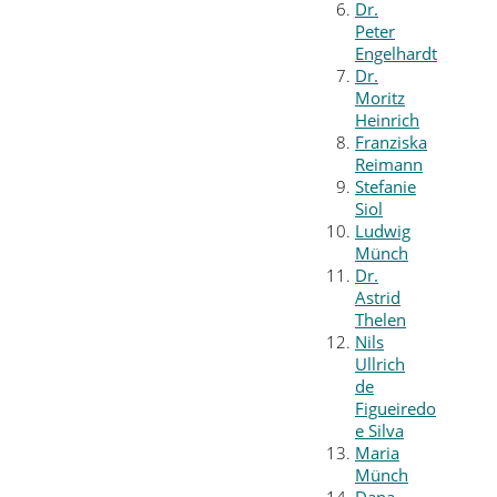
Dr.
Peter
Engelhardt
Dr.
Moritz
Heinrich
Franziska
Reimann
Stefanie
Siol
Ludwig
Münch
Dr.
Astrid
Thelen
Nils
Ullrich
de
Figueiredo
e Silva
Maria
Münch