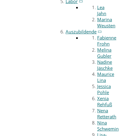
Labor
Lea
Jahn
Marina
Weusten
Auszubildende
Fabienne
Frohn
Melina
Gubler
Nadine
Jäschke
Maurice
Lina
Jessica
Pohle
Xenia
Rehfuß
Nena
Retterath
Nina
Schwemin
Lisa-