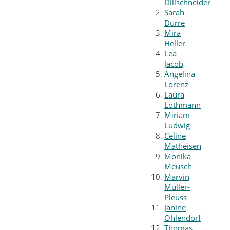
Dillschneider
Sarah
Dürre
Mira
Heller
Lea
Jacob
Angelina
Lorenz
Laura
Lothmann
Miriam
Ludwig
Celine
Matheisen
Monika
Meusch
Marvin
Müller-
Pleuss
Janine
Ohlendorf
Thomas