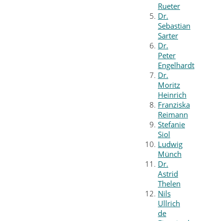
Rueter
Dr.
Sebastian
Sarter
Dr.
Peter
Engelhardt
Dr.
Moritz
Heinrich
Franziska
Reimann
Stefanie
Siol
Ludwig
Münch
Dr.
Astrid
Thelen
Nils
Ullrich
de