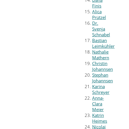
Dana
Finis
Alica
Prützel
Dr.
Svenja
Schnabel
Bastian
Leimkühler
Nathalie
Mathern
Christin
Johannsen
Stephan
Johannsen
Karina
Schreyer
Anna-
Clara
Meier
Katrin
Heimes
Nicolai