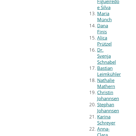
Figueiredo
e Silva
Maria
Münch
Dana
Finis
Alica
Prützel
Dr.
Svenja
Schnabel
Bastian
Leimkühler
Nathalie
Mathern
Christin
Johannsen
Stephan
Johannsen
Karina
Schreyer
Anna-
Clara