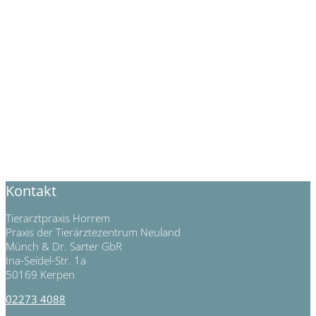
Kontakt
Tierarztpraxis Horrem
Praxis der Tierärztezentrum Neuland
Münch & Dr. Sarter GbR
Ina-Seidel-Str. 1a
50169 Kerpen
02273 4088