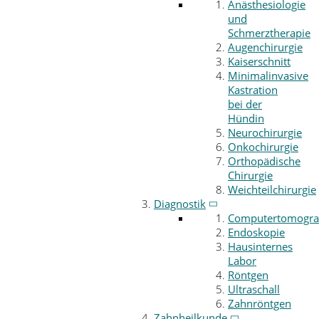
Anästhesiologie
und
Schmerztherapie
Augenchirurgie
Kaiserschnitt
Minimalinvasive
Kastration
bei der
Hündin
Neurochirurgie
Onkochirurgie
Orthopädische
Chirurgie
Weichteilchirurgie
Diagnostik
Computertomogra
Endoskopie
Hausinternes
Labor
Röntgen
Ultraschall
Zahnröntgen
Zahnheilkunde