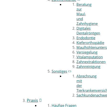
Beratung
zur
Maul-
und
Zahnhygiene
Digitales
Dentalröntgen
Endodontie
Kieferorthopädie
Maulhöhlenunter
Versiegelung
Vitalamputation
Zahnextraktionen
Zahnreinigung
Sonstiges
Abrechnung
mit
der
Tierkrankenversic
Sachkundenachwe
Praxis
Häufige Fragen