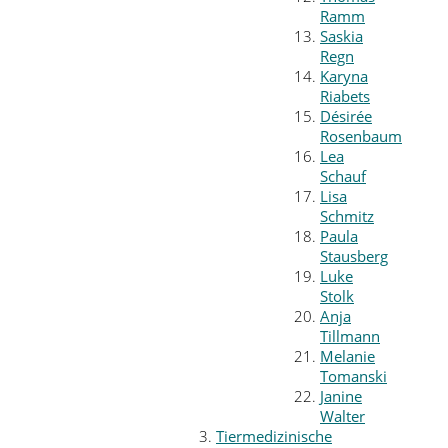
Ramm
Saskia
Regn
Karyna
Riabets
Désirée
Rosenbaum
Lea
Schauf
Lisa
Schmitz
Paula
Stausberg
Luke
Stolk
Anja
Tillmann
Melanie
Tomanski
Janine
Walter
Tiermedizinische