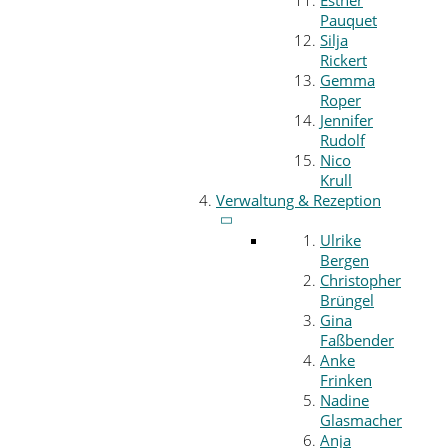
Esther
Pauquet
Silja
Rickert
Gemma
Roper
Jennifer
Rudolf
Nico
Krull
Verwaltung & Rezeption
Ulrike
Bergen
Christopher
Brüngel
Gina
Faßbender
Anke
Frinken
Nadine
Glasmacher
Anja