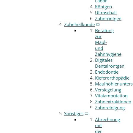
Labor
Röntgen
Ultraschall
Zahnröntgen
Zahnheilkunde
Beratung
zur
Maul-
und
Zahnhygiene
Digitales
Dentalröntgen
Endodontie
Kieferorthopädie
Maulhöhlenunter
Versiegelung
Vitalamputation
Zahnextraktionen
Zahnreinigung
Sonstiges
Abrechnung
mit
der