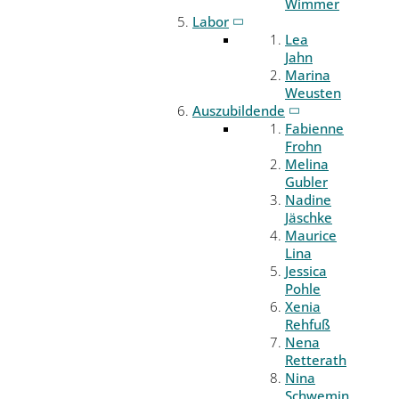
Wimmer
Labor
Lea
Jahn
Marina
Weusten
Auszubildende
Fabienne
Frohn
Melina
Gubler
Nadine
Jäschke
Maurice
Lina
Jessica
Pohle
Xenia
Rehfuß
Nena
Retterath
Nina
Schwemin