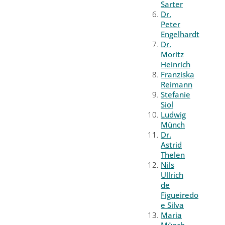
Sarter
Dr.
Peter
Engelhardt
Dr.
Moritz
Heinrich
Franziska
Reimann
Stefanie
Siol
Ludwig
Münch
Dr.
Astrid
Thelen
Nils
Ullrich
de
Figueiredo
e Silva
Maria