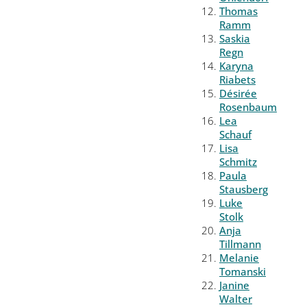
Thomas
Ramm
Saskia
Regn
Karyna
Riabets
Désirée
Rosenbaum
Lea
Schauf
Lisa
Schmitz
Paula
Stausberg
Luke
Stolk
Anja
Tillmann
Melanie
Tomanski
Janine
Walter