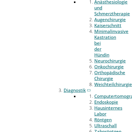
Anästhesiologie
und
Schmerztherapie
Augenchirurgie
Kaiserschnitt
Minimalinvasive
Kastration
bei
der
Hündin
Neurochirurgie
Onkochirurgie
Orthopädische
Chirurgie
Weichteilchirurgie
Diagnostik
Computertomogr
Endoskopie
Hausinternes
Labor
Röntgen
Ultraschall
Zahnröntgen