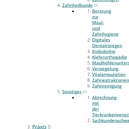
Zahnheilkunde
Beratung
zur
Maul-
und
Zahnhygiene
Digitales
Dentalröntgen
Endodontie
Kieferorthopädie
Maulhöhlenunter
Versiegelung
Vitalamputation
Zahnextraktionen
Zahnreinigung
Sonstiges
Abrechnung
mit
der
Tierkrankenversi
Sachkundenachwe
Praxis