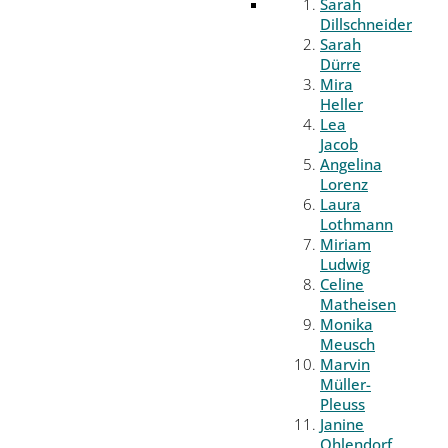
Sarah
Dillschneider
Sarah
Dürre
Mira
Heller
Lea
Jacob
Angelina
Lorenz
Laura
Lothmann
Miriam
Ludwig
Celine
Matheisen
Monika
Meusch
Marvin
Müller-
Pleuss
Janine
Ohlendorf