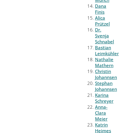
Münch
Dana
Finis
Alica
Prützel
Dr.
Svenja
Schnabel
Bastian
Leimkühler
Nathalie
Mathern
Christin
Johannsen
Stephan
Johannsen
Karina
Schreyer
Anna-
Clara
Meier
Katrin
Heimes