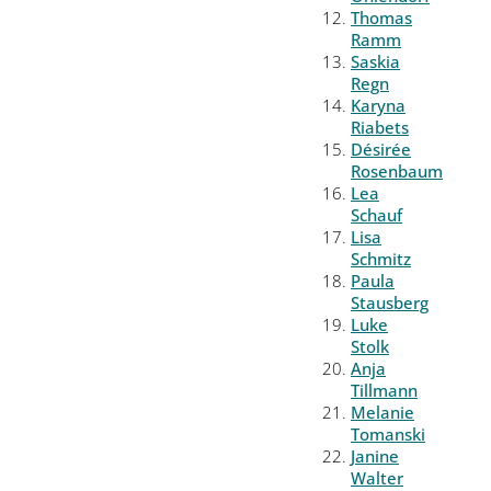
Thomas
Ramm
Saskia
Regn
Karyna
Riabets
Désirée
Rosenbaum
Lea
Schauf
Lisa
Schmitz
Paula
Stausberg
Luke
Stolk
Anja
Tillmann
Melanie
Tomanski
Janine
Walter