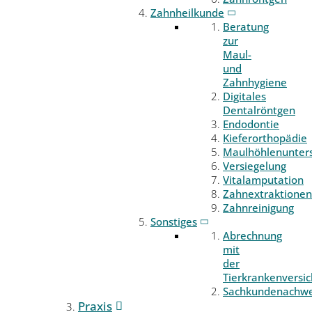
Zahnheilkunde
Beratung
zur
Maul-
und
Zahnhygiene
Digitales
Dentalröntgen
Endodontie
Kieferorthopädie
Maulhöhlenunter
Versiegelung
Vitalamputation
Zahnextraktionen
Zahnreinigung
Sonstiges
Abrechnung
mit
der
Tierkrankenversi
Sachkundenachwe
Praxis