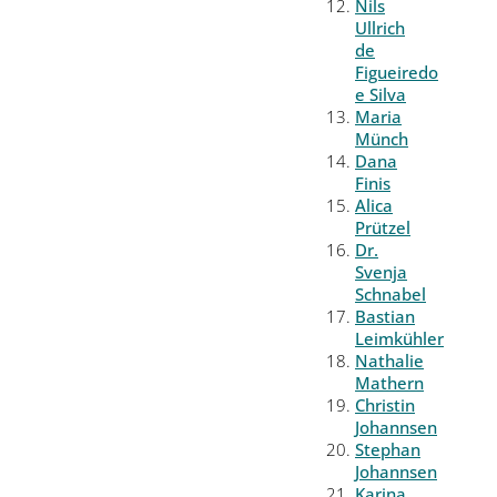
Nils
Ullrich
de
Figueiredo
e Silva
Maria
Münch
Dana
Finis
Alica
Prützel
Dr.
Svenja
Schnabel
Bastian
Leimkühler
Nathalie
Mathern
Christin
Johannsen
Stephan
Johannsen
Karina