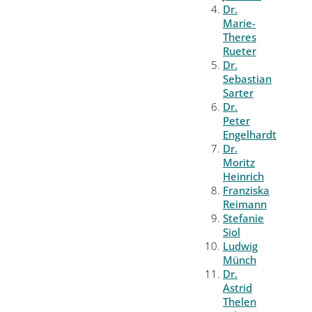
Dr.
Marie-
Theres
Rueter
Dr.
Sebastian
Sarter
Dr.
Peter
Engelhardt
Dr.
Moritz
Heinrich
Franziska
Reimann
Stefanie
Siol
Ludwig
Münch
Dr.
Astrid
Thelen