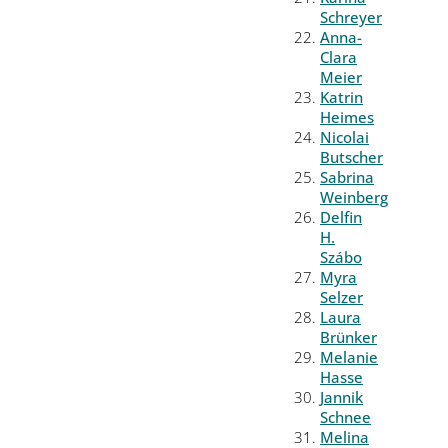
Schreyer
Anna-
Clara
Meier
Katrin
Heimes
Nicolai
Butscher
Sabrina
Weinberg
Delfin
H.
Szábo
Myra
Selzer
Laura
Brünker
Melanie
Hasse
Jannik
Schnee
Melina