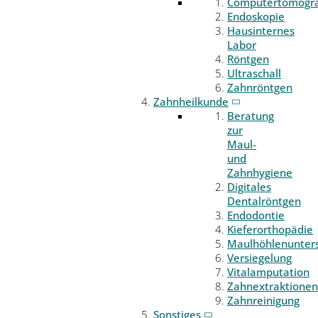
Computertomogr
Endoskopie
Hausinternes
Labor
Röntgen
Ultraschall
Zahnröntgen
Zahnheilkunde
Beratung
zur
Maul-
und
Zahnhygiene
Digitales
Dentalröntgen
Endodontie
Kieferorthopädie
Maulhöhlenunter
Versiegelung
Vitalamputation
Zahnextraktionen
Zahnreinigung
Sonstiges