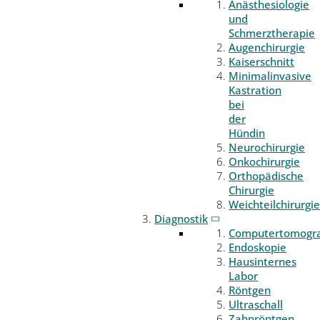
Anästhesiologie
und
Schmerztherapie
Augenchirurgie
Kaiserschnitt
Minimalinvasive
Kastration
bei
der
Hündin
Neurochirurgie
Onkochirurgie
Orthopädische
Chirurgie
Weichteilchirurgie
Diagnostik
Computertomogr
Endoskopie
Hausinternes
Labor
Röntgen
Ultraschall
Zahnröntgen