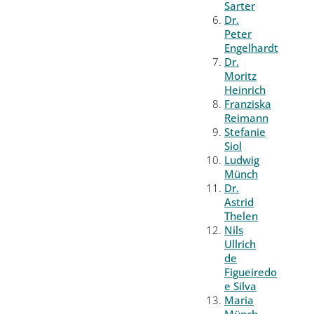
Sarter
Dr.
Peter
Engelhardt
Dr.
Moritz
Heinrich
Franziska
Reimann
Stefanie
Siol
Ludwig
Münch
Dr.
Astrid
Thelen
Nils
Ullrich
de
Figueiredo
e Silva
Maria