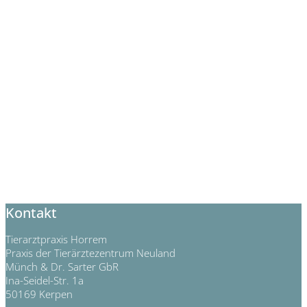
Kontakt
Tierarztpraxis Horrem
Praxis der Tierärztezentrum Neuland
Münch & Dr. Sarter GbR
Ina-Seidel-Str. 1a
50169 Kerpen