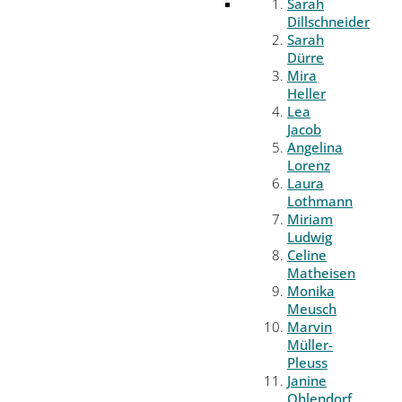
Sarah
Dillschneider
Sarah
Dürre
Mira
Heller
Lea
Jacob
Angelina
Lorenz
Laura
Lothmann
Miriam
Ludwig
Celine
Matheisen
Monika
Meusch
Marvin
Müller-
Pleuss
Janine
Ohlendorf