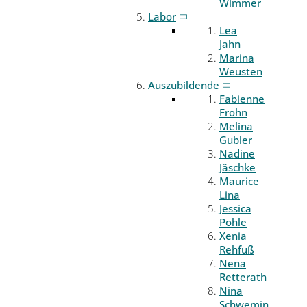
Wimmer
Labor
Lea
Jahn
Marina
Weusten
Auszubildende
Fabienne
Frohn
Melina
Gubler
Nadine
Jäschke
Maurice
Lina
Jessica
Pohle
Xenia
Rehfuß
Nena
Retterath
Nina
Schwemin