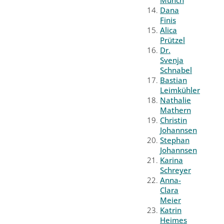
Münch
Dana
Finis
Alica
Prützel
Dr.
Svenja
Schnabel
Bastian
Leimkühler
Nathalie
Mathern
Christin
Johannsen
Stephan
Johannsen
Karina
Schreyer
Anna-
Clara
Meier
Katrin
Heimes