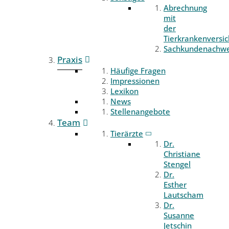
Abrechnung
mit
der
Tierkrankenversi
Sachkundenachwe
Praxis
Häufige Fragen
Impressionen
Lexikon
News
Stellenangebote
Team
Tierärzte
Dr.
Christiane
Stengel
Dr.
Esther
Lautscham
Dr.
Susanne
Jetschin