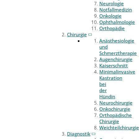
Neurologie
Notfallmedizin
Onkologie
Ophthalmologie
Orthopädie
Chirurgie
Anästhesiologie
und
Schmerztherapie
Augenchirurgie
Kaiserschnitt
Minimalinvasive
Kastration
bei
der
Hündin
Neurochirurgie
Onkochirurgie
Orthopädische
Chirurgie
Weichteilchirurgie
Diagnostik