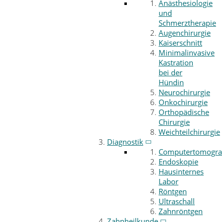
Anästhesiologie
und
Schmerztherapie
Augenchirurgie
Kaiserschnitt
Minimalinvasive
Kastration
bei der
Hündin
Neurochirurgie
Onkochirurgie
Orthopädische
Chirurgie
Weichteilchirurgie
Diagnostik
Computertomogra
Endoskopie
Hausinternes
Labor
Röntgen
Ultraschall
Zahnröntgen
Zahnheilkunde