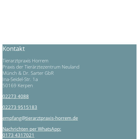
Kontakt
Tierarztpraxis Horrem
Praxis der Tierärztezentrum Neuland
Münch & Dr. Sarter GbR
Ina-Seidel-Str. 1a
50169 Kerpen
02273 4088
02273 9515183
empfang@tierarztpraxis-horrem.de
Nachrichten per WhatsApp:
0173 4317021