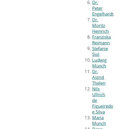
Dr.
Peter
Engelhardt
Dr.
Moritz
Heinrich
Franziska
Reimann
Stefanie
Siol
Ludwig
Münch
Dr.
Astrid
Thelen
Nils
Ullrich
de
Figueiredo
e Silva
Maria
Münch