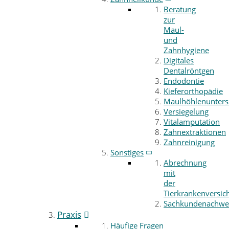
Beratung
zur
Maul-
und
Zahnhygiene
Digitales
Dentalröntgen
Endodontie
Kieferorthopädie
Maulhöhlenunter
Versiegelung
Vitalamputation
Zahnextraktionen
Zahnreinigung
Sonstiges
Abrechnung
mit
der
Tierkrankenversic
Sachkundenachwe
Praxis
Häufige Fragen