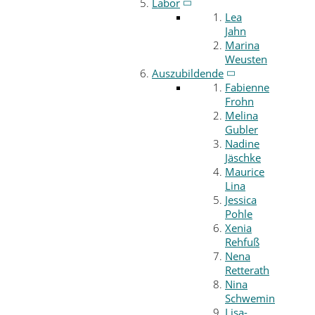
Labor
Lea
Jahn
Marina
Weusten
Auszubildende
Fabienne
Frohn
Melina
Gubler
Nadine
Jäschke
Maurice
Lina
Jessica
Pohle
Xenia
Rehfuß
Nena
Retterath
Nina
Schwemin
Lisa-