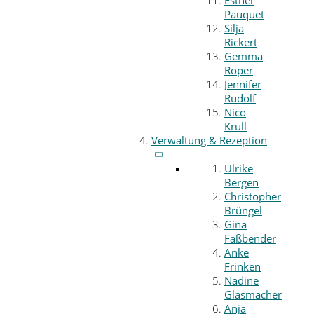
Esther
Pauquet
Silja
Rickert
Gemma
Roper
Jennifer
Rudolf
Nico
Krull
Verwaltung & Rezeption
Ulrike
Bergen
Christopher
Brüngel
Gina
Faßbender
Anke
Frinken
Nadine
Glasmacher
Anja