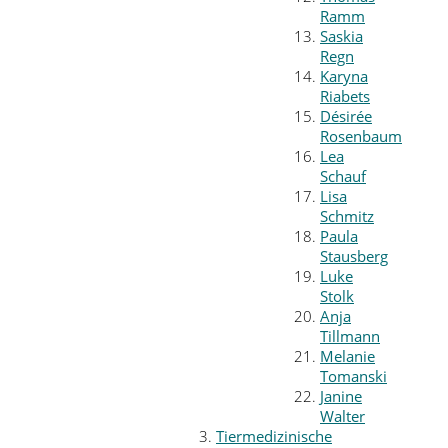
Ramm
Saskia
Regn
Karyna
Riabets
Désirée
Rosenbaum
Lea
Schauf
Lisa
Schmitz
Paula
Stausberg
Luke
Stolk
Anja
Tillmann
Melanie
Tomanski
Janine
Walter
Tiermedizinische