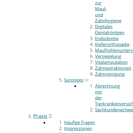
zur
Maul-
und
Zahnhygiene
Digitales
Dentalröntgen
Endodontie
Kieferorthopädie
Maulhöhlenunter
Versiegelung
Vitalamputation
Zahnextraktionen
Zahnreinigung
Sonstiges
Abrechnung
mit
der
Tierkrankenversic
Sachkundenachwe
Praxis
Häufige Fragen
Impressionen