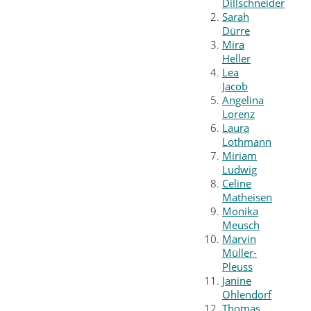
Dillschneider
Sarah
Dürre
Mira
Heller
Lea
Jacob
Angelina
Lorenz
Laura
Lothmann
Miriam
Ludwig
Celine
Matheisen
Monika
Meusch
Marvin
Müller-
Pleuss
Janine
Ohlendorf
Thomas