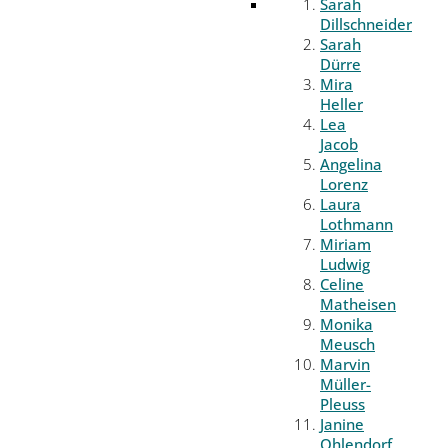
Sarah
Dillschneider
Sarah
Dürre
Mira
Heller
Lea
Jacob
Angelina
Lorenz
Laura
Lothmann
Miriam
Ludwig
Celine
Matheisen
Monika
Meusch
Marvin
Müller-
Pleuss
Janine
Ohlendorf