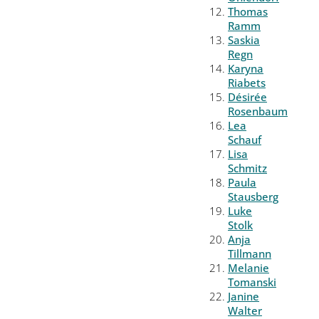
Thomas
Ramm
Saskia
Regn
Karyna
Riabets
Désirée
Rosenbaum
Lea
Schauf
Lisa
Schmitz
Paula
Stausberg
Luke
Stolk
Anja
Tillmann
Melanie
Tomanski
Janine
Walter