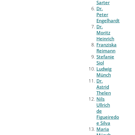
Sarter
Dr.
Peter
Engelhardt
Dr.
Moritz
Heinrich
Franziska
Reimann
Stefanie
Siol
Ludwig
Münch
Dr.
Astrid
Thelen
Nils
Ullrich
de
Figueiredo
e Silva
Maria