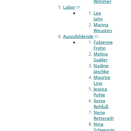
Wimmer
Labor
Lea
Jahn
Marina
Weusten
Auszubildende
Fabienne
Frohn
Melina
Gubler
Nadine
Jäschke
Maurice
Lina
Jessica
Pohle
Xenia
Rehfuß
Nena
Retterath
Nina
Schwemin