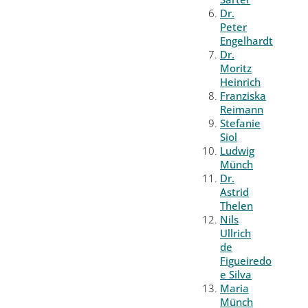
Dr.
Peter
Engelhardt
Dr.
Moritz
Heinrich
Franziska
Reimann
Stefanie
Siol
Ludwig
Münch
Dr.
Astrid
Thelen
Nils
Ullrich
de
Figueiredo
e Silva
Maria
Münch