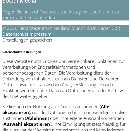
Social Media
Folgen Sie uns auf Facebook und Instagram und bleiben so
immer auf dem Laufenden.
© 2026 Tierärztezentrum Neuland Münch & Dr. Sarter GbR
Datenschutz
Impressum
Einstellungen gespeichert
Datenschutzeinstellungen
Diese Website nutzt Cookies und vergleichbare Funktionen zur
Verarbeitung von Endgeräteinformationen und
personenbezogenen Daten. Die Verarbeitung dient der
Einbindung von Inhalten, externen Diensten und Elementen
Dritter sowie der statistischen Analyse/Messung. Je nach
Funktion werden dabei Daten an Dritte innerhalb der EU bzw.
der USA weitergegeben.
Sie können der Nutzung aller Cookies zustimmen (
Alle
akzeptieren
), nur der Nutzung technisch notwendiger Cookies
zustimmen (
Ablehnen
) oder Ihre eigene Auswahl vornehmen
(
Auswahl akzeptieren
). Ihre Einwilligung ist stets freiwillig, für
die Nutzung der Website nicht erforderlich und kann jederzeit