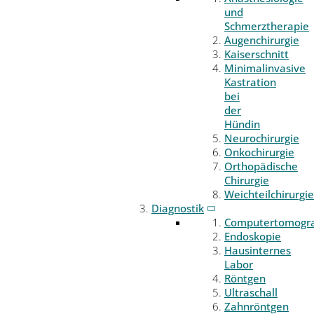
und
Schmerztherapie
Augenchirurgie
Kaiserschnitt
Minimalinvasive
Kastration
bei
der
Hündin
Neurochirurgie
Onkochirurgie
Orthopädische
Chirurgie
Weichteilchirurgie
Diagnostik
Computertomogr
Endoskopie
Hausinternes
Labor
Röntgen
Ultraschall
Zahnröntgen