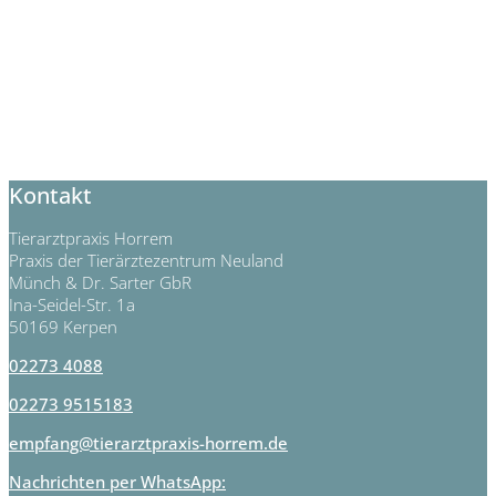
Kontakt
Tierarztpraxis Horrem
Praxis der Tierärztezentrum Neuland
Münch & Dr. Sarter GbR
Ina-Seidel-Str. 1a
50169 Kerpen
02273 4088
02273 9515183
empfang@tierarztpraxis-horrem.de
Nachrichten per WhatsApp: