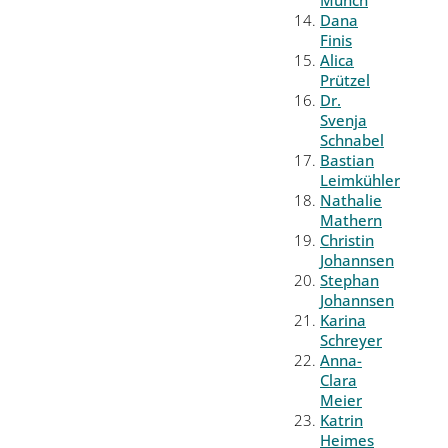
Münch
Dana
Finis
Alica
Prützel
Dr.
Svenja
Schnabel
Bastian
Leimkühler
Nathalie
Mathern
Christin
Johannsen
Stephan
Johannsen
Karina
Schreyer
Anna-
Clara
Meier
Katrin
Heimes