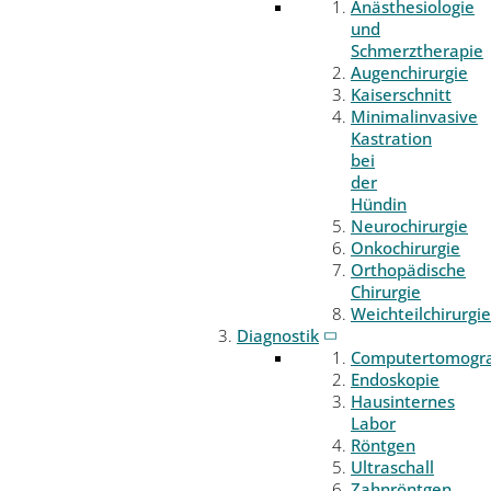
Anästhesiologie
und
Schmerztherapie
Augenchirurgie
Kaiserschnitt
Minimalinvasive
Kastration
bei
der
Hündin
Neurochirurgie
Onkochirurgie
Orthopädische
Chirurgie
Weichteilchirurgie
Diagnostik
Computertomogr
Endoskopie
Hausinternes
Labor
Röntgen
Ultraschall
Zahnröntgen