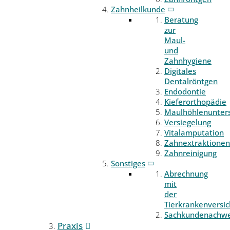
Zahnheilkunde
Beratung
zur
Maul-
und
Zahnhygiene
Digitales
Dentalröntgen
Endodontie
Kieferorthopädie
Maulhöhlenunter
Versiegelung
Vitalamputation
Zahnextraktionen
Zahnreinigung
Sonstiges
Abrechnung
mit
der
Tierkrankenversi
Sachkundenachwe
Praxis