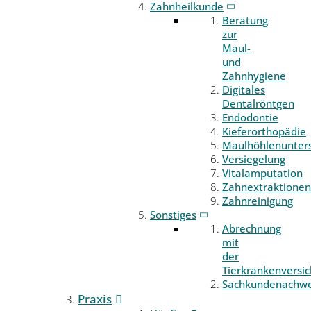
Zahnheilkunde
Beratung
zur
Maul-
und
Zahnhygiene
Digitales
Dentalröntgen
Endodontie
Kieferorthopädie
Maulhöhlenunter
Versiegelung
Vitalamputation
Zahnextraktionen
Zahnreinigung
Sonstiges
Abrechnung
mit
der
Tierkrankenversi
Sachkundenachwe
Praxis