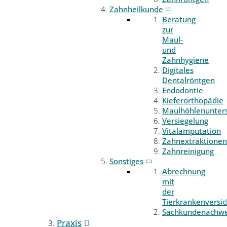
Zahnheilkunde
Beratung
zur
Maul-
und
Zahnhygiene
Digitales
Dentalröntgen
Endodontie
Kieferorthopädie
Maulhöhlenunter
Versiegelung
Vitalamputation
Zahnextraktionen
Zahnreinigung
Sonstiges
Abrechnung
mit
der
Tierkrankenversi
Sachkundenachwe
Praxis