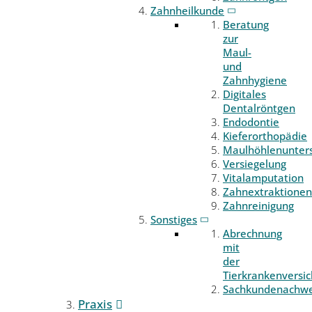
Zahnheilkunde
Beratung
zur
Maul-
und
Zahnhygiene
Digitales
Dentalröntgen
Endodontie
Kieferorthopädie
Maulhöhlenunter
Versiegelung
Vitalamputation
Zahnextraktionen
Zahnreinigung
Sonstiges
Abrechnung
mit
der
Tierkrankenversi
Sachkundenachwe
Praxis