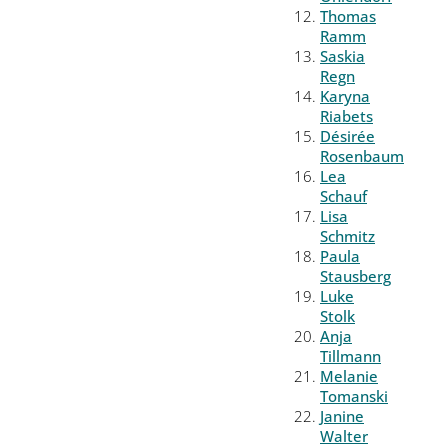
Thomas
Ramm
Saskia
Regn
Karyna
Riabets
Désirée
Rosenbaum
Lea
Schauf
Lisa
Schmitz
Paula
Stausberg
Luke
Stolk
Anja
Tillmann
Melanie
Tomanski
Janine
Walter