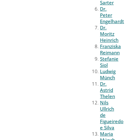
Sarter
Dr.
Peter
Engelhardt
Dr.
Moritz
Heinrich
Franziska
Reimann
Stefanie
Siol
Ludwig
Münch
Dr.
Astrid
Thelen
Nils
Ullrich
de
Figueiredo
e Silva
Maria