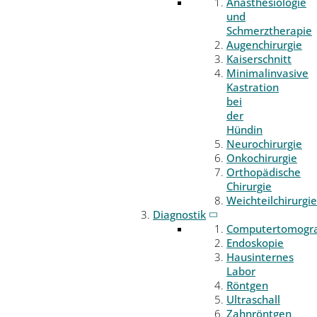
Anästhesiologie
und
Schmerztherapie
Augenchirurgie
Kaiserschnitt
Minimalinvasive
Kastration
bei
der
Hündin
Neurochirurgie
Onkochirurgie
Orthopädische
Chirurgie
Weichteilchirurgie
Diagnostik
Computertomogr
Endoskopie
Hausinternes
Labor
Röntgen
Ultraschall
Zahnröntgen