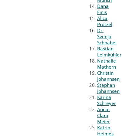
Münch
Dana
Finis
Alica
Prützel
Dr.
Svenja
Schnabel
Bastian
Leimkühler
Nathalie
Mathern
Christin
Johannsen
Stephan
Johannsen
Karina
Schreyer
Anna-
Clara
Meier
Katrin
Heimes