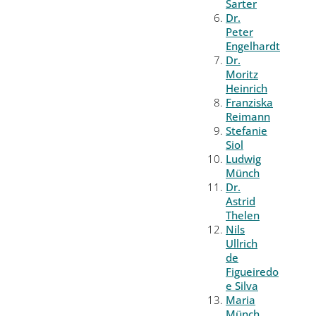
Sarter
Dr.
Peter
Engelhardt
Dr.
Moritz
Heinrich
Franziska
Reimann
Stefanie
Siol
Ludwig
Münch
Dr.
Astrid
Thelen
Nils
Ullrich
de
Figueiredo
e Silva
Maria
Münch