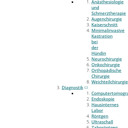
Anästhesiologie
und
Schmerztherapie
Augenchirurgie
Kaiserschnitt
Minimalinvasive
Kastration
bei
der
Hündin
Neurochirurgie
Onkochirurgie
Orthopädische
Chirurgie
Weichteilchirurgie
Diagnostik
Computertomogr
Endoskopie
Hausinternes
Labor
Röntgen
Ultraschall
Zahnröntgen