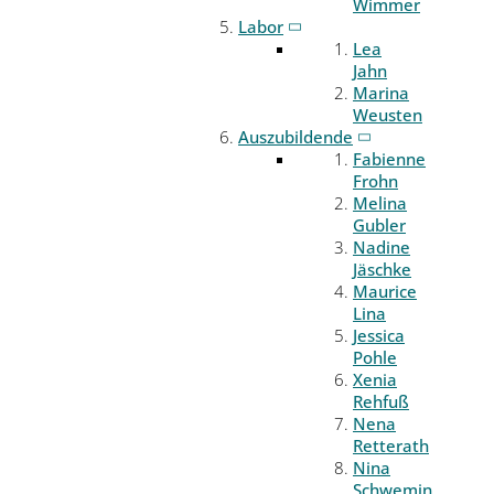
Wimmer
Labor
Lea
Jahn
Marina
Weusten
Auszubildende
Fabienne
Frohn
Melina
Gubler
Nadine
Jäschke
Maurice
Lina
Jessica
Pohle
Xenia
Rehfuß
Nena
Retterath
Nina
Schwemin