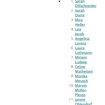
Sarah
Dillschneider
Sarah
Dürre
Mira
Heller
Lea
Jacob
Angelina
Lorenz
Laura
Lothmann
Miriam
Ludwig
Celine
Matheisen
Monika
Meusch
Marvin
Müller-
Pleuss
Janine
Ohlendorf