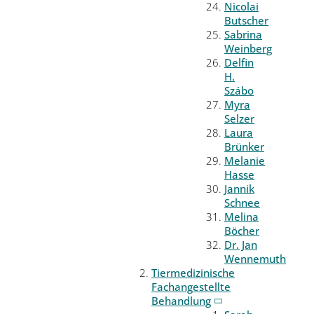
Nicolai
Butscher
Sabrina
Weinberg
Delfin
H.
Szábo
Myra
Selzer
Laura
Brünker
Melanie
Hasse
Jannik
Schnee
Melina
Böcher
Dr. Jan
Wennemuth
Tiermedizinische
Fachangestellte
Behandlung