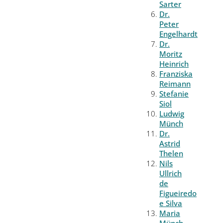
Sarter
Dr.
Peter
Engelhardt
Dr.
Moritz
Heinrich
Franziska
Reimann
Stefanie
Siol
Ludwig
Münch
Dr.
Astrid
Thelen
Nils
Ullrich
de
Figueiredo
e Silva
Maria