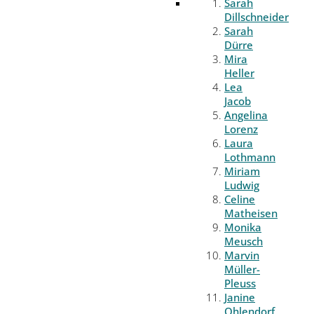
Sarah
Dillschneider
Sarah
Dürre
Mira
Heller
Lea
Jacob
Angelina
Lorenz
Laura
Lothmann
Miriam
Ludwig
Celine
Matheisen
Monika
Meusch
Marvin
Müller-
Pleuss
Janine
Ohlendorf