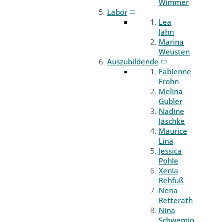
Wimmer
Labor
Lea
Jahn
Marina
Weusten
Auszubildende
Fabienne
Frohn
Melina
Gubler
Nadine
Jäschke
Maurice
Lina
Jessica
Pohle
Xenia
Rehfuß
Nena
Retterath
Nina
Schwemin