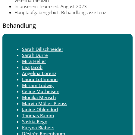
Veterinärmedizin
In unserem Team seit: August 2023
Hauptaufgabengebiet: Behandlungsassistenz
Behandlung
Sarah Dillschneider
Sarah Dürre
Mira Heller
Lea Jacob
Angelina Lorenz
Laura Lothmann
Miriam Ludwig
Celine Matheisen
Monika Meusch
Marvin Müller-Pleuss
Janine Ohlendorf
Thomas Ramm
Saskia Regn
Karyna Riabets
Désirée Rosenbaum