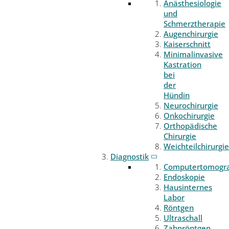
Anästhesiologie
und
Schmerztherapie
Augenchirurgie
Kaiserschnitt
Minimalinvasive
Kastration
bei
der
Hündin
Neurochirurgie
Onkochirurgie
Orthopädische
Chirurgie
Weichteilchirurgie
Diagnostik
Computertomogr
Endoskopie
Hausinternes
Labor
Röntgen
Ultraschall
Zahnröntgen