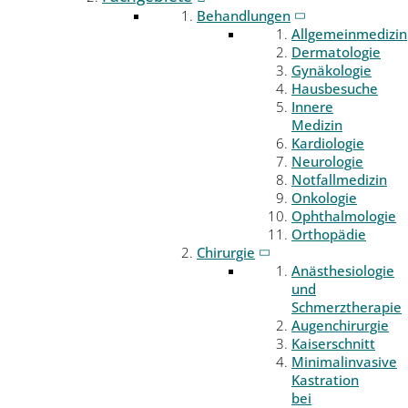
Behandlungen
Allgemeinmedizin
Dermatologie
Gynäkologie
Hausbesuche
Innere
Medizin
Kardiologie
Neurologie
Notfallmedizin
Onkologie
Ophthalmologie
Orthopädie
Chirurgie
Anästhesiologie
und
Schmerztherapie
Augenchirurgie
Kaiserschnitt
Minimalinvasive
Kastration
bei