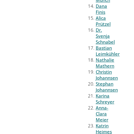
Münch
Dana
Finis
Alica
Prützel
Dr.
Svenja
Schnabel
Bastian
Leimkühler
Nathalie
Mathern
Christin
Johannsen
Stephan
Johannsen
Karina
Schreyer
Anna-
Clara
Meier
Katrin
Heimes