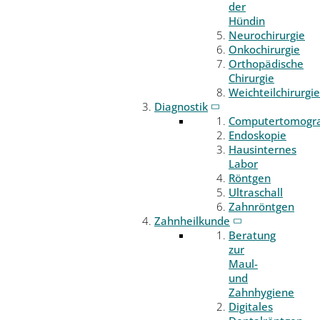
der
Hündin
Neurochirurgie
Onkochirurgie
Orthopädische
Chirurgie
Weichteilchirurgie
Diagnostik
Computertomogr
Endoskopie
Hausinternes
Labor
Röntgen
Ultraschall
Zahnröntgen
Zahnheilkunde
Beratung
zur
Maul-
und
Zahnhygiene
Digitales