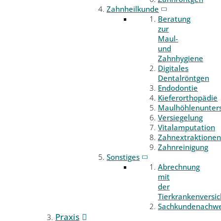
Zahnheilkunde
Beratung
zur
Maul-
und
Zahnhygiene
Digitales
Dentalröntgen
Endodontie
Kieferorthopädie
Maulhöhlenunter
Versiegelung
Vitalamputation
Zahnextraktionen
Zahnreinigung
Sonstiges
Abrechnung
mit
der
Tierkrankenversi
Sachkundenachwe
Praxis