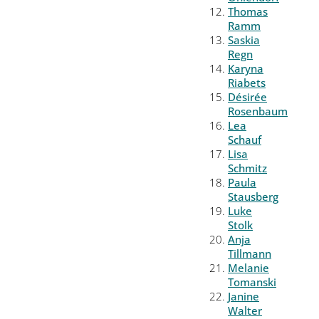
Thomas
Ramm
Saskia
Regn
Karyna
Riabets
Désirée
Rosenbaum
Lea
Schauf
Lisa
Schmitz
Paula
Stausberg
Luke
Stolk
Anja
Tillmann
Melanie
Tomanski
Janine
Walter