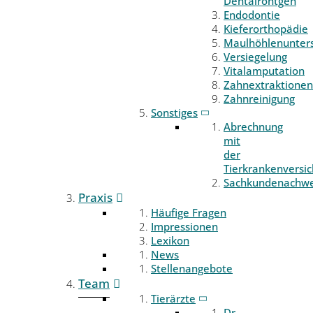
Dentalröntgen
Endodontie
Kieferorthopädie
Maulhöhlenunter
Versiegelung
Vitalamputation
Zahnextraktionen
Zahnreinigung
Sonstiges
Abrechnung
mit
der
Tierkrankenversi
Sachkundenachwe
Praxis
Häufige Fragen
Impressionen
Lexikon
News
Stellenangebote
Team
Tierärzte
Dr.