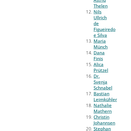
Thelen
Nils
Ullrich
de
Figueiredo
e Silva
Maria
Münch
Dana
Finis
Alica
Prützel
Dr.
Svenja
Schnabel
Bastian
Leimkühler
Nathalie
Mathern
Christin
Johannsen
Stephan