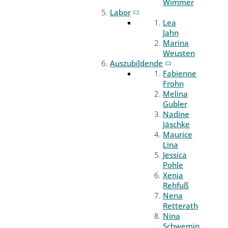
Wimmer
Labor
Lea
Jahn
Marina
Weusten
Auszubildende
Fabienne
Frohn
Melina
Gubler
Nadine
Jäschke
Maurice
Lina
Jessica
Pohle
Xenia
Rehfuß
Nena
Retterath
Nina
Schwemin