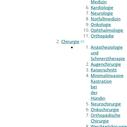
Medizin
Kardiologie
Neurologie
Notfallmedizin
Onkologie
Ophthalmologie
Orthopädie
Chirurgie
Anästhesiologie
und
Schmerztherapie
Augenchirurgie
Kaiserschnitt
Minimalinvasive
Kastration
bei
der
Hündin
Neurochirurgie
Onkochirurgie
Orthopädische
Chirurgie
Weichteilchirurgie