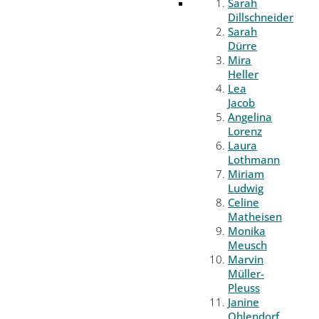
Sarah
Dillschneider
Sarah
Dürre
Mira
Heller
Lea
Jacob
Angelina
Lorenz
Laura
Lothmann
Miriam
Ludwig
Celine
Matheisen
Monika
Meusch
Marvin
Müller-
Pleuss
Janine
Ohlendorf