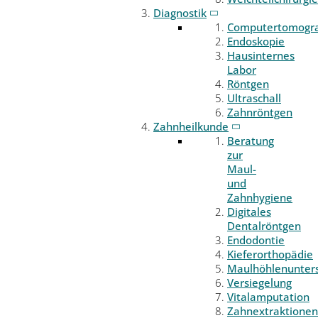
Diagnostik
Computertomogr
Endoskopie
Hausinternes
Labor
Röntgen
Ultraschall
Zahnröntgen
Zahnheilkunde
Beratung
zur
Maul-
und
Zahnhygiene
Digitales
Dentalröntgen
Endodontie
Kieferorthopädie
Maulhöhlenunter
Versiegelung
Vitalamputation
Zahnextraktionen