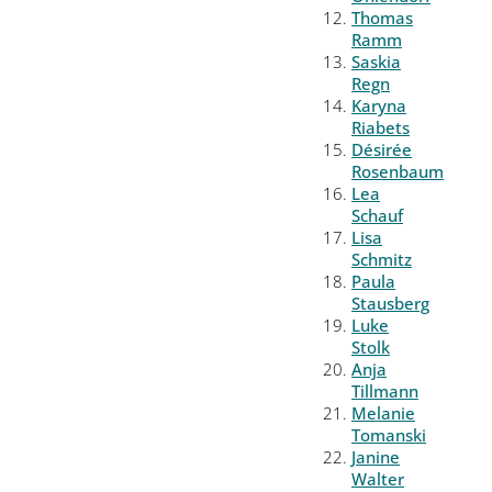
Thomas
Ramm
Saskia
Regn
Karyna
Riabets
Désirée
Rosenbaum
Lea
Schauf
Lisa
Schmitz
Paula
Stausberg
Luke
Stolk
Anja
Tillmann
Melanie
Tomanski
Janine
Walter