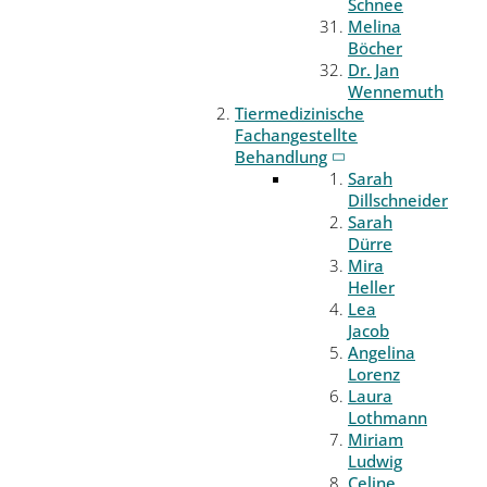
Schnee
Melina
Böcher
Dr. Jan
Wennemuth
Tiermedizinische
Fachangestellte
Behandlung
Sarah
Dillschneider
Sarah
Dürre
Mira
Heller
Lea
Jacob
Angelina
Lorenz
Laura
Lothmann
Miriam
Ludwig
Celine