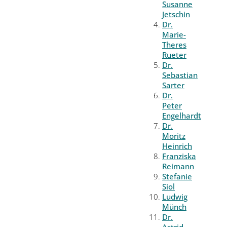
Susanne
Jetschin
Dr.
Marie-
Theres
Rueter
Dr.
Sebastian
Sarter
Dr.
Peter
Engelhardt
Dr.
Moritz
Heinrich
Franziska
Reimann
Stefanie
Siol
Ludwig
Münch
Dr.
Astrid