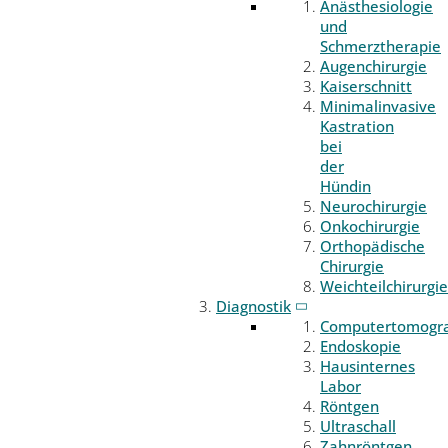
Anästhesiologie
und
Schmerztherapie
Augenchirurgie
Kaiserschnitt
Minimalinvasive
Kastration
bei
der
Hündin
Neurochirurgie
Onkochirurgie
Orthopädische
Chirurgie
Weichteilchirurgie
Diagnostik
Computertomogr
Endoskopie
Hausinternes
Labor
Röntgen
Ultraschall
Zahnröntgen