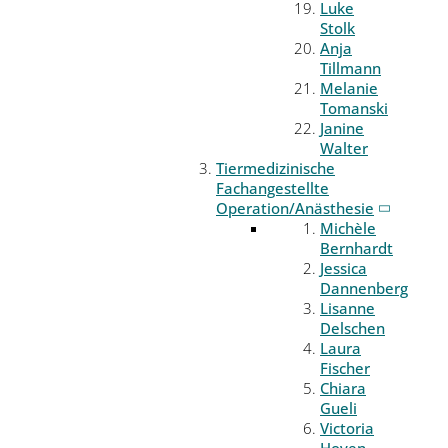
Luke
Stolk
Anja
Tillmann
Melanie
Tomanski
Janine
Walter
Tiermedizinische
Fachangestellte
Operation/Anästhesie
Michèle
Bernhardt
Jessica
Dannenberg
Lisanne
Delschen
Laura
Fischer
Chiara
Gueli
Victoria
Hoven