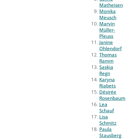
Matheisen
Monika
Meusch
Marvin
Müller-
Pleuss
Janine
Ohlendorf
Thomas
Ramm
Saskia
Regn
Karyna
Riabets
Désirée
Rosenbaum
Lea
Schauf
Lisa
Schmitz
Paula
Stausberg