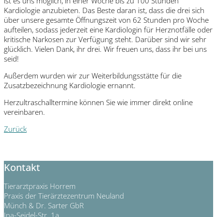
ist es uns möglich, in einer Woche bis zu 100 Stunden
Kardiologie anzubieten. Das Beste daran ist, dass die drei sich
über unsere gesamte Öffnungszeit von 62 Stunden pro Woche
aufteilen, sodass jederzeit eine Kardiologin für Herznotfälle oder
kritische Narkosen zur Verfügung steht. Darüber sind wir sehr
glücklich. Vielen Dank, ihr drei. Wir freuen uns, dass ihr bei uns
seid!
Außerdem wurden wir zur Weiterbildungsstätte für die
Zusatzbezeichnung Kardiologie ernannt.
Herzultraschalltermine können Sie wie immer direkt online
vereinbaren.
Zurück
Kontakt
Tierarztpraxis Horrem
Praxis der Tierärztezentrum Neuland
Münch & Dr. Sarter GbR
Ina-Seidel-Str. 1a