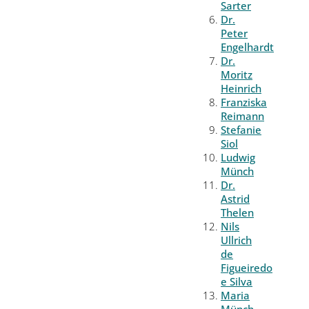
Sarter
Dr.
Peter
Engelhardt
Dr.
Moritz
Heinrich
Franziska
Reimann
Stefanie
Siol
Ludwig
Münch
Dr.
Astrid
Thelen
Nils
Ullrich
de
Figueiredo
e Silva
Maria