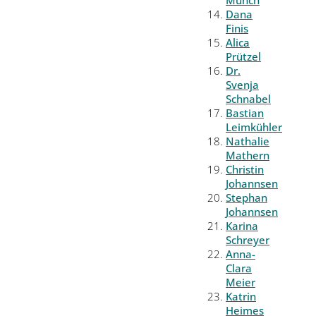
Münch
Dana
Finis
Alica
Prützel
Dr.
Svenja
Schnabel
Bastian
Leimkühler
Nathalie
Mathern
Christin
Johannsen
Stephan
Johannsen
Karina
Schreyer
Anna-
Clara
Meier
Katrin
Heimes