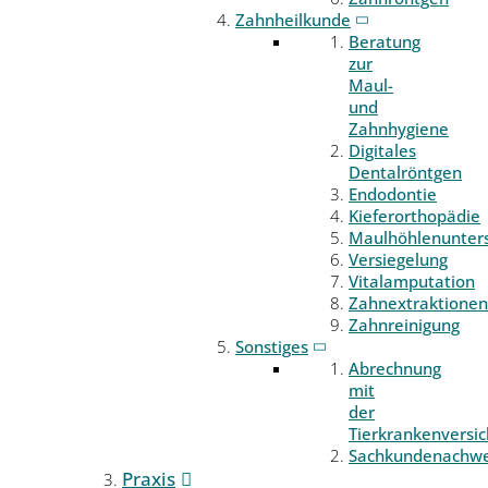
Zahnheilkunde
Beratung
zur
Maul-
und
Zahnhygiene
Digitales
Dentalröntgen
Endodontie
Kieferorthopädie
Maulhöhlenunter
Versiegelung
Vitalamputation
Zahnextraktionen
Zahnreinigung
Sonstiges
Abrechnung
mit
der
Tierkrankenversi
Sachkundenachwe
Praxis