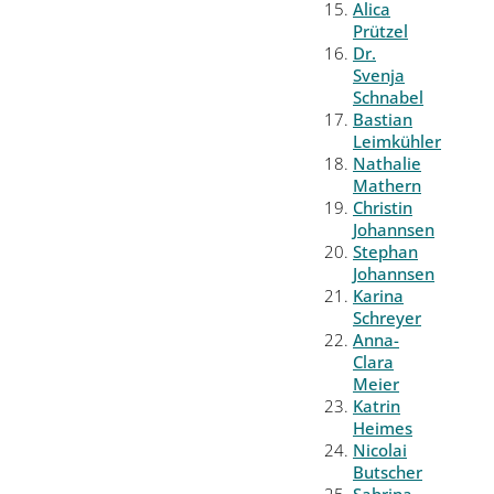
Alica
Prützel
Dr.
Svenja
Schnabel
Bastian
Leimkühler
Nathalie
Mathern
Christin
Johannsen
Stephan
Johannsen
Karina
Schreyer
Anna-
Clara
Meier
Katrin
Heimes
Nicolai
Butscher
Sabrina