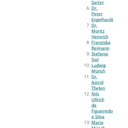
Sarter
Dr.
Peter
Engelhardt
Dr.
Moritz
Heinrich
Franziska
Reimann
Stefanie
Siol
Ludwig
Münch
Dr.
Astrid
Thelen
Nils
Ullrich
de
Figueiredo
e Silva
Maria