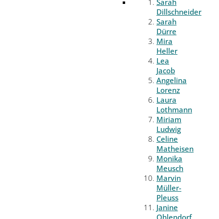
Sarah
Dillschneider
Sarah
Dürre
Mira
Heller
Lea
Jacob
Angelina
Lorenz
Laura
Lothmann
Miriam
Ludwig
Celine
Matheisen
Monika
Meusch
Marvin
Müller-
Pleuss
Janine
Ohlendorf