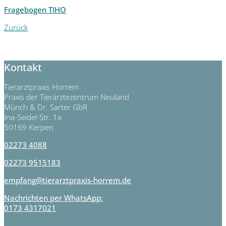
Fragebogen TIHO
Zurück
Kontakt
Tierarztpraxis Horrem
Praxis der Tierärztezentrum Neuland
Münch & Dr. Sarter GbR
Ina-Seidel-Str. 1a
50169 Kerpen
02273 4088
02273 9515183
empfang@tierarztpraxis-horrem.de
Nachrichten per WhatsApp:
0173 4317021