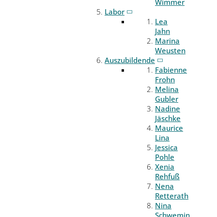
Wimmer
Labor
Lea
Jahn
Marina
Weusten
Auszubildende
Fabienne
Frohn
Melina
Gubler
Nadine
Jäschke
Maurice
Lina
Jessica
Pohle
Xenia
Rehfuß
Nena
Retterath
Nina
Schwemin