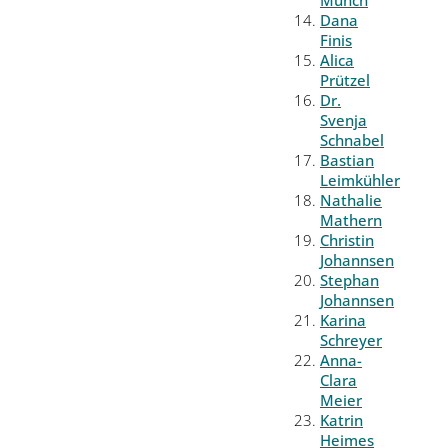
Münch
Dana
Finis
Alica
Prützel
Dr.
Svenja
Schnabel
Bastian
Leimkühler
Nathalie
Mathern
Christin
Johannsen
Stephan
Johannsen
Karina
Schreyer
Anna-
Clara
Meier
Katrin
Heimes