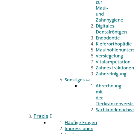
zur
Maul-
und
Zahnhygiene
Digitales
Dentalröntgen
Endodontie
Kieferorthopädie
Maulhöhlenunter
Versiegelung
Vitalamputation
Zahnextraktionen
Zahnreinigung
Sonstiges
Abrechnung
mit
der
Tierkrankenversi
Sachkundenachwe
Praxis
Häufige Fragen
Impressionen