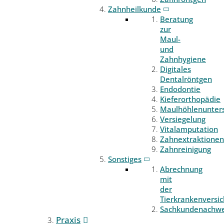
Zahnheilkunde
Beratung
zur
Maul-
und
Zahnhygiene
Digitales
Dentalröntgen
Endodontie
Kieferorthopädie
Maulhöhlenunter
Versiegelung
Vitalamputation
Zahnextraktionen
Zahnreinigung
Sonstiges
Abrechnung
mit
der
Tierkrankenversi
Sachkundenachwe
Praxis