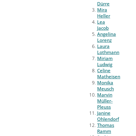
Dürre
Mira
Heller
Lea
Jacob
Angelina
Lorenz
Laura
Lothmann
Miriam
Ludwig
Celine
Matheisen
Monika
Meusch
Marvin
Müller-
Pleuss
Janine
Ohlendorf
Thomas
Ramm