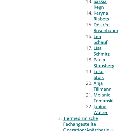
Saskia
Regn
Karyna
Riabets
Désirée
Rosenbaum
Lea
Schauf
Lisa
Schmitz
Paula
Stausberg
Luke
Stolk
Anja
Tillmann
Melanie
Tomanski
Janine
Walter
Tiermedizinische
Fachangestellte
Operation/Anästhesie