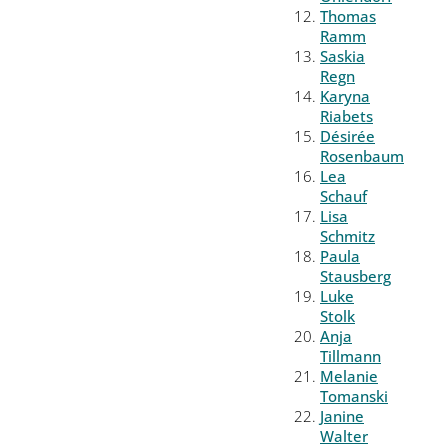
Thomas
Ramm
Saskia
Regn
Karyna
Riabets
Désirée
Rosenbaum
Lea
Schauf
Lisa
Schmitz
Paula
Stausberg
Luke
Stolk
Anja
Tillmann
Melanie
Tomanski
Janine
Walter