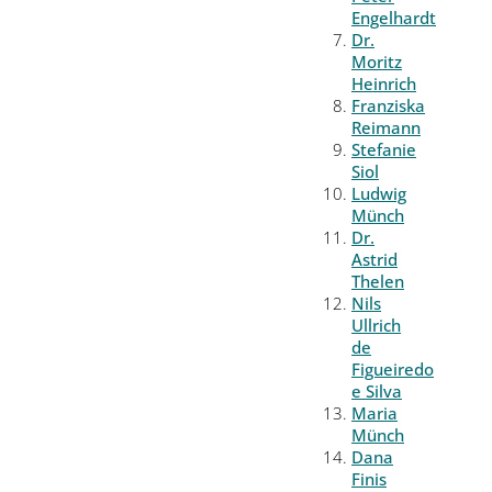
Engelhardt
Dr.
Moritz
Heinrich
Franziska
Reimann
Stefanie
Siol
Ludwig
Münch
Dr.
Astrid
Thelen
Nils
Ullrich
de
Figueiredo
e Silva
Maria
Münch
Dana
Finis