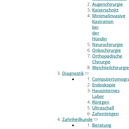
Augenchirurgie
Kaiserschnitt
Minimalinvasive
Kastration
bei
der
Hündin
Neurochirurgie
Onkochirurgie
Orthopädische
Chirurgie
Weichteilchirurgie
Diagnostik
Computertomogr
Endoskopie
Hausinternes
Labor
Röntgen
Ultraschall
Zahnröntgen
Zahnheilkunde
Beratung