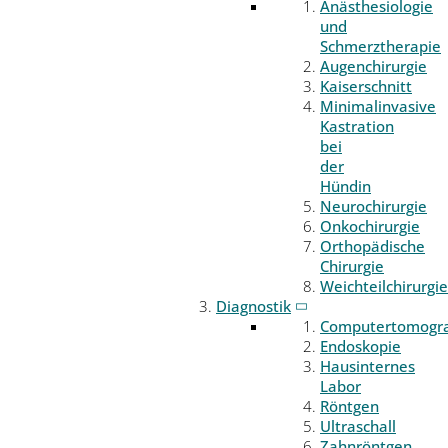
Anästhesiologie
und
Schmerztherapie
Augenchirurgie
Kaiserschnitt
Minimalinvasive
Kastration
bei
der
Hündin
Neurochirurgie
Onkochirurgie
Orthopädische
Chirurgie
Weichteilchirurgie
Diagnostik
Computertomogr
Endoskopie
Hausinternes
Labor
Röntgen
Ultraschall
Zahnröntgen