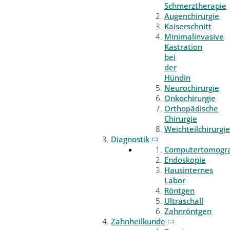
Schmerztherapie
Augenchirurgie
Kaiserschnitt
Minimalinvasive
Kastration
bei
der
Hündin
Neurochirurgie
Onkochirurgie
Orthopädische
Chirurgie
Weichteilchirurgie
Diagnostik
Computertomogr
Endoskopie
Hausinternes
Labor
Röntgen
Ultraschall
Zahnröntgen
Zahnheilkunde