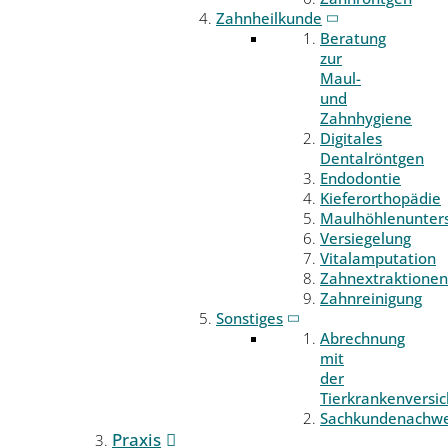
Zahnheilkunde
Beratung
zur
Maul-
und
Zahnhygiene
Digitales
Dentalröntgen
Endodontie
Kieferorthopädie
Maulhöhlenunter
Versiegelung
Vitalamputation
Zahnextraktionen
Zahnreinigung
Sonstiges
Abrechnung
mit
der
Tierkrankenversi
Sachkundenachwe
Praxis