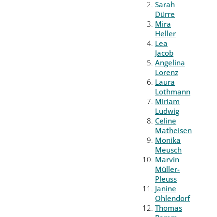
Sarah
Dürre
Mira
Heller
Lea
Jacob
Angelina
Lorenz
Laura
Lothmann
Miriam
Ludwig
Celine
Matheisen
Monika
Meusch
Marvin
Müller-
Pleuss
Janine
Ohlendorf
Thomas