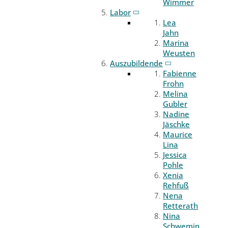
Wimmer
Labor
Lea
Jahn
Marina
Weusten
Auszubildende
Fabienne
Frohn
Melina
Gubler
Nadine
Jäschke
Maurice
Lina
Jessica
Pohle
Xenia
Rehfuß
Nena
Retterath
Nina
Schwemin