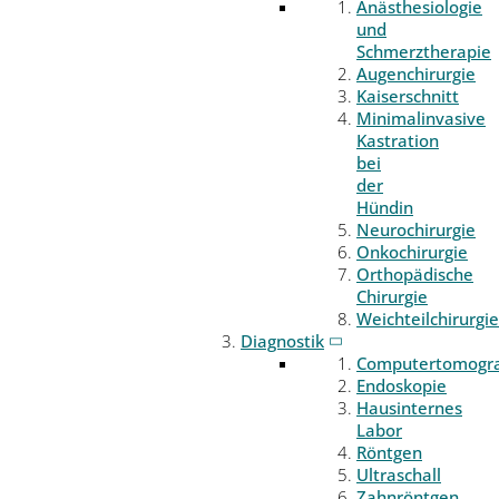
Anästhesiologie
und
Schmerztherapie
Augenchirurgie
Kaiserschnitt
Minimalinvasive
Kastration
bei
der
Hündin
Neurochirurgie
Onkochirurgie
Orthopädische
Chirurgie
Weichteilchirurgie
Diagnostik
Computertomogr
Endoskopie
Hausinternes
Labor
Röntgen
Ultraschall
Zahnröntgen