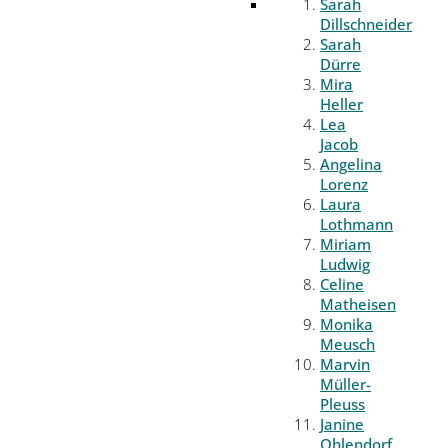
Sarah
Dillschneider
Sarah
Dürre
Mira
Heller
Lea
Jacob
Angelina
Lorenz
Laura
Lothmann
Miriam
Ludwig
Celine
Matheisen
Monika
Meusch
Marvin
Müller-
Pleuss
Janine
Ohlendorf