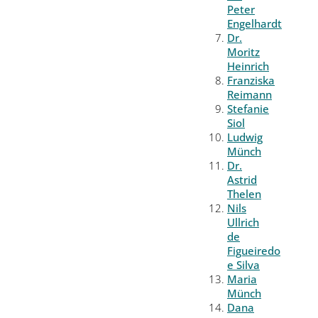
Peter
Engelhardt
Dr.
Moritz
Heinrich
Franziska
Reimann
Stefanie
Siol
Ludwig
Münch
Dr.
Astrid
Thelen
Nils
Ullrich
de
Figueiredo
e Silva
Maria
Münch
Dana