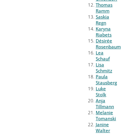
Thomas
Ramm
Saskia
Regn
Karyna
Riabets
Désirée
Rosenbaum
Lea
Schauf
Lisa
Schmitz
Paula
Stausberg
Luke
Stolk
Anja
Tillmann
Melanie
Tomanski
Janine
Walter