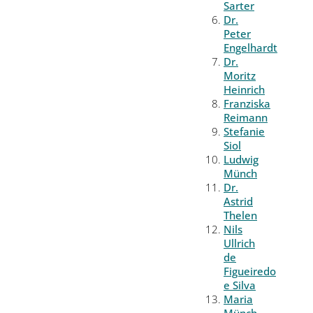
Sarter
Dr.
Peter
Engelhardt
Dr.
Moritz
Heinrich
Franziska
Reimann
Stefanie
Siol
Ludwig
Münch
Dr.
Astrid
Thelen
Nils
Ullrich
de
Figueiredo
e Silva
Maria