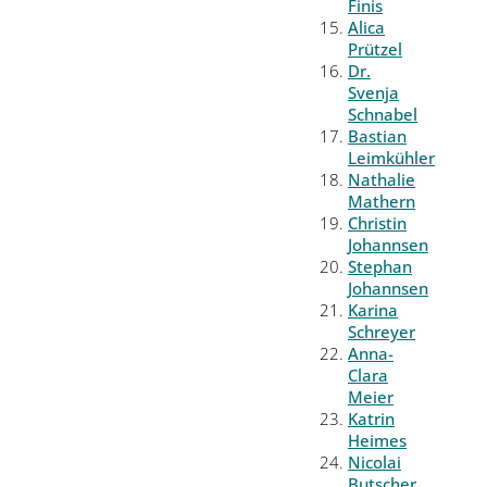
Finis
Alica
Prützel
Dr.
Svenja
Schnabel
Bastian
Leimkühler
Nathalie
Mathern
Christin
Johannsen
Stephan
Johannsen
Karina
Schreyer
Anna-
Clara
Meier
Katrin
Heimes
Nicolai
Butscher