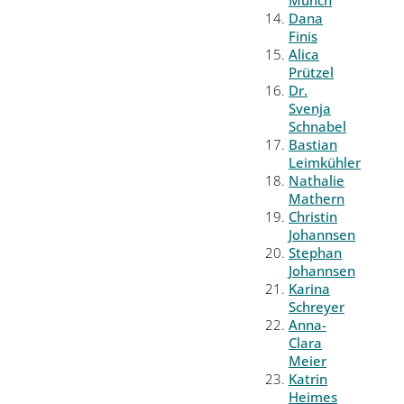
Münch
Dana
Finis
Alica
Prützel
Dr.
Svenja
Schnabel
Bastian
Leimkühler
Nathalie
Mathern
Christin
Johannsen
Stephan
Johannsen
Karina
Schreyer
Anna-
Clara
Meier
Katrin
Heimes