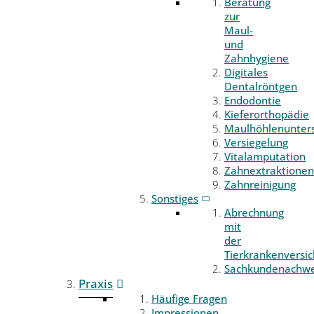
Beratung
zur
Maul-
und
Zahnhygiene
Digitales
Dentalröntgen
Endodontie
Kieferorthopädie
Maulhöhlenunter
Versiegelung
Vitalamputation
Zahnextraktionen
Zahnreinigung
Sonstiges
Abrechnung
mit
der
Tierkrankenversi
Sachkundenachwe
Praxis
Häufige Fragen
Impressionen