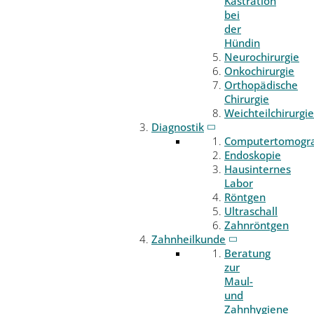
Kastration
bei
der
Hündin
Neurochirurgie
Onkochirurgie
Orthopädische
Chirurgie
Weichteilchirurgie
Diagnostik
Computertomogr
Endoskopie
Hausinternes
Labor
Röntgen
Ultraschall
Zahnröntgen
Zahnheilkunde
Beratung
zur
Maul-
und
Zahnhygiene