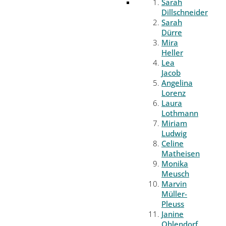
Sarah
Dillschneider
Sarah
Dürre
Mira
Heller
Lea
Jacob
Angelina
Lorenz
Laura
Lothmann
Miriam
Ludwig
Celine
Matheisen
Monika
Meusch
Marvin
Müller-
Pleuss
Janine
Ohlendorf