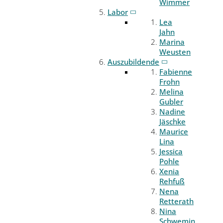
Wimmer
Labor
Lea
Jahn
Marina
Weusten
Auszubildende
Fabienne
Frohn
Melina
Gubler
Nadine
Jäschke
Maurice
Lina
Jessica
Pohle
Xenia
Rehfuß
Nena
Retterath
Nina
Schwemin