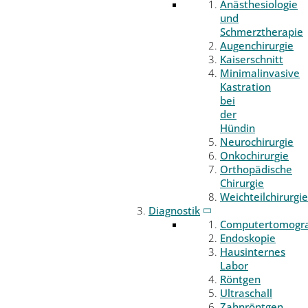
Anästhesiologie
und
Schmerztherapie
Augenchirurgie
Kaiserschnitt
Minimalinvasive
Kastration
bei
der
Hündin
Neurochirurgie
Onkochirurgie
Orthopädische
Chirurgie
Weichteilchirurgie
Diagnostik
Computertomogr
Endoskopie
Hausinternes
Labor
Röntgen
Ultraschall
Zahnröntgen