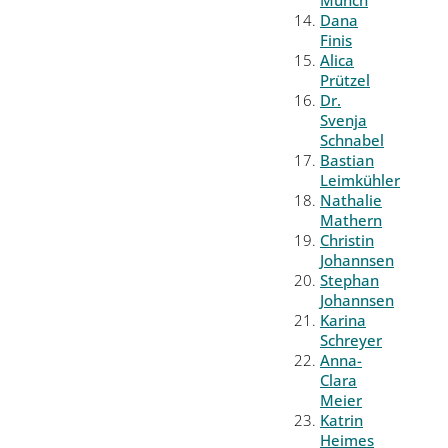
Münch
Dana
Finis
Alica
Prützel
Dr.
Svenja
Schnabel
Bastian
Leimkühler
Nathalie
Mathern
Christin
Johannsen
Stephan
Johannsen
Karina
Schreyer
Anna-
Clara
Meier
Katrin
Heimes