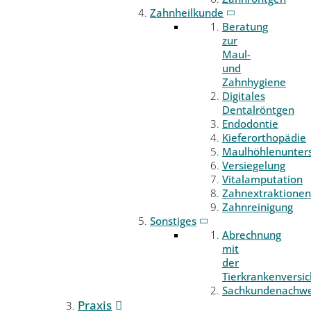
Zahnheilkunde
Beratung
zur
Maul-
und
Zahnhygiene
Digitales
Dentalröntgen
Endodontie
Kieferorthopädie
Maulhöhlenunter
Versiegelung
Vitalamputation
Zahnextraktionen
Zahnreinigung
Sonstiges
Abrechnung
mit
der
Tierkrankenversi
Sachkundenachwe
Praxis