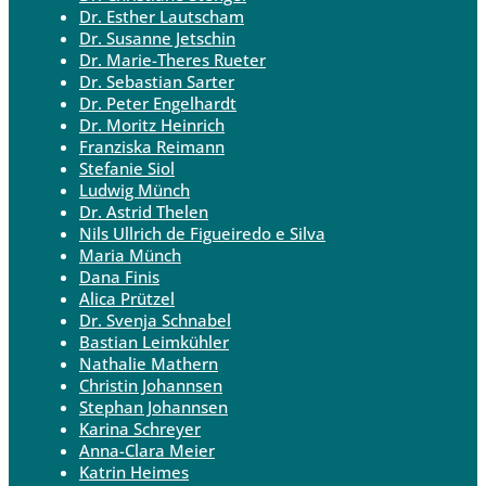
Dr. Esther Lautscham
Dr. Susanne Jetschin
Dr. Marie-Theres Rueter
Dr. Sebastian Sarter
Dr. Peter Engelhardt
Dr. Moritz Heinrich
Franziska Reimann
Stefanie Siol
Ludwig Münch
Dr. Astrid Thelen
Nils Ullrich de Figueiredo e Silva
Maria Münch
Dana Finis
Alica Prützel
Dr. Svenja Schnabel
Bastian Leimkühler
Nathalie Mathern
Christin Johannsen
Stephan Johannsen
Karina Schreyer
Anna-Clara Meier
Katrin Heimes