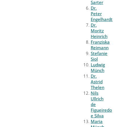
Sarter
Dr.
Peter
Engelhardt
Dr.
Moritz
Heinrich
Franziska
Reimann
Stefanie
Siol
Ludwig
Münch
Dr.
Astrid
Thelen
Nils
Ullrich
de
Figueiredo
e Silva
Maria