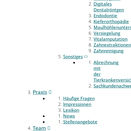
Digitales
Dentalröntgen
Endodontie
Kieferorthopädie
Maulhöhlenunter
Versiegelung
Vitalamputation
Zahnextraktionen
Zahnreinigung
Sonstiges
Abrechnung
mit
der
Tierkrankenversi
Sachkundenachwe
Praxis
Häufige Fragen
Impressionen
Lexikon
News
Stellenangebote
Team