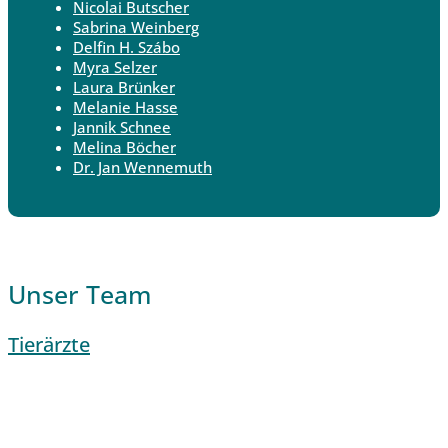
Nicolai Butscher
Sabrina Weinberg
Delfin H. Szábo
Myra Selzer
Laura Brünker
Melanie Hasse
Jannik Schnee
Melina Böcher
Dr. Jan Wennemuth
Unser Team
Tierärzte