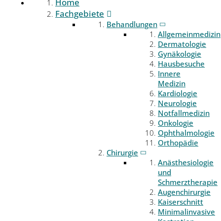
Home
Fachgebiete
Behandlungen
Allgemeinmedizin
Dermatologie
Gynäkologie
Hausbesuche
Innere
Medizin
Kardiologie
Neurologie
Notfallmedizin
Onkologie
Ophthalmologie
Orthopädie
Chirurgie
Anästhesiologie
und
Schmerztherapie
Augenchirurgie
Kaiserschnitt
Minimalinvasive