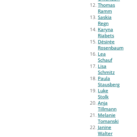
Thomas
Ramm
Saskia
Regn
Karyna
Riabets
Désirée
Rosenbaum
Lea
Schauf
Lisa
Schmitz
Paula
Stausberg
Luke
Stolk
Anja
Tillmann
Melanie
Tomanski
Janine
Walter