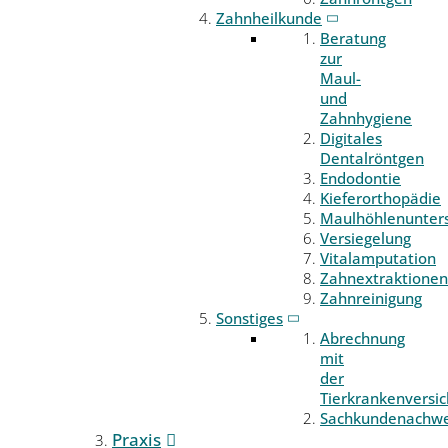
Zahnheilkunde
Beratung
zur
Maul-
und
Zahnhygiene
Digitales
Dentalröntgen
Endodontie
Kieferorthopädie
Maulhöhlenunter
Versiegelung
Vitalamputation
Zahnextraktionen
Zahnreinigung
Sonstiges
Abrechnung
mit
der
Tierkrankenversi
Sachkundenachwe
Praxis