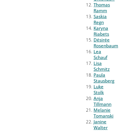
Thomas
Ramm
Saskia
Regn
Karyna
Riabets
Désirée
Rosenbaum
Lea
Schauf
Lisa
Schmitz
Paula
Stausberg
Luke
Stolk
Anja
Tillmann
Melanie
Tomanski
Janine
Walter