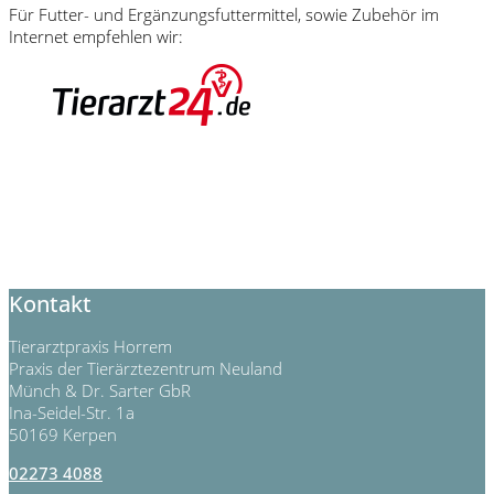
Für Futter- und Ergänzungsfuttermittel, sowie Zubehör im
Internet empfehlen wir:
Kontakt
Tierarztpraxis Horrem
Praxis der Tierärztezentrum Neuland
Münch & Dr. Sarter GbR
Ina-Seidel-Str. 1a
50169 Kerpen
02273 4088