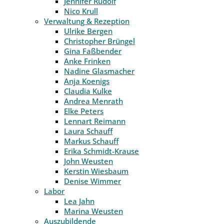
Jennifer Rudolf
Nico Krull
Verwaltung & Rezeption
Ulrike Bergen
Christopher Brüngel
Gina Faßbender
Anke Frinken
Nadine Glasmacher
Anja Koenigs
Claudia Kulke
Andrea Menrath
Elke Peters
Lennart Reimann
Laura Schauff
Markus Schauff
Erika Schmidt-Krause
John Weusten
Kerstin Wiesbaum
Denise Wimmer
Labor
Lea Jahn
Marina Weusten
Auszubildende