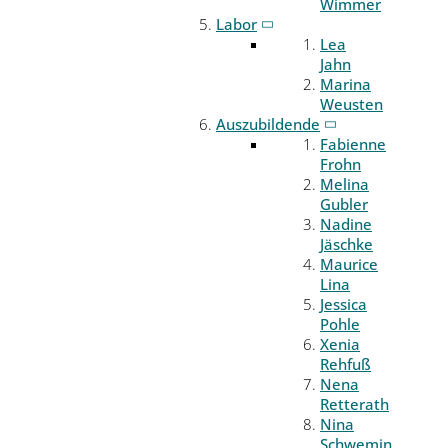
Wimmer
Labor
Lea
Jahn
Marina
Weusten
Auszubildende
Fabienne
Frohn
Melina
Gubler
Nadine
Jäschke
Maurice
Lina
Jessica
Pohle
Xenia
Rehfuß
Nena
Retterath
Nina
Schwemin