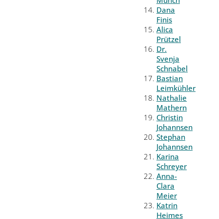
Münch
Dana
Finis
Alica
Prützel
Dr.
Svenja
Schnabel
Bastian
Leimkühler
Nathalie
Mathern
Christin
Johannsen
Stephan
Johannsen
Karina
Schreyer
Anna-
Clara
Meier
Katrin
Heimes