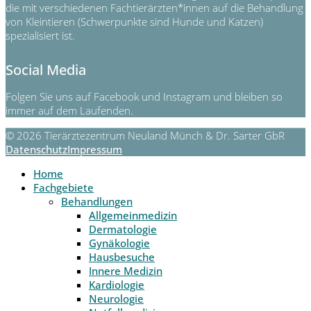
die mit verschiedenen Fachtierärzten*innen auf die Behandlung
von Kleintieren (Schwerpunkte sind Hunde und Katzen)
spezialisiert ist.
Social Media
Folgen Sie uns auf Facebook und Instagram und bleiben so
immer auf dem Laufenden.
© 2026 Tierärztezentrum Neuland Münch & Dr. Sarter GbR
Datenschutz
Impressum
Home
Fachgebiete
Behandlungen
Allgemeinmedizin
Dermatologie
Gynäkologie
Hausbesuche
Innere Medizin
Kardiologie
Neurologie