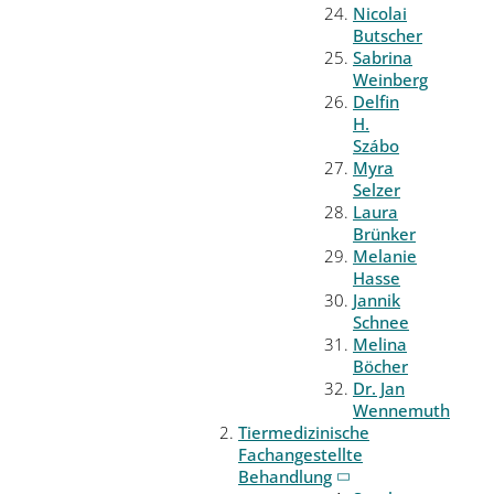
Nicolai
Butscher
Sabrina
Weinberg
Delfin
H.
Szábo
Myra
Selzer
Laura
Brünker
Melanie
Hasse
Jannik
Schnee
Melina
Böcher
Dr. Jan
Wennemuth
Tiermedizinische
Fachangestellte
Behandlung