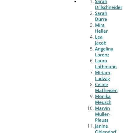
Sarah
Dillschneider
Sarah
Dürre
Mira
Heller
Lea
Jacob
Angelina
Lorenz
Laura
Lothmann
Miriam
Ludwig
Celine
Matheisen
Monika
Meusch
Marvin
Müller-
Pleuss
Janine
Ohlendorf