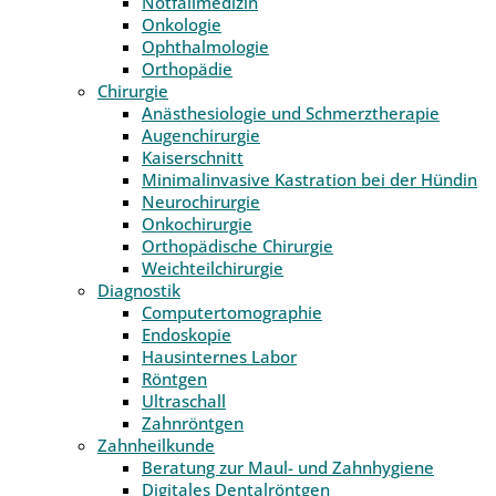
Notfallmedizin
Onkologie
Ophthalmologie
Orthopädie
Chirurgie
Anästhesiologie und Schmerztherapie
Augenchirurgie
Kaiserschnitt
Minimalinvasive Kastration bei der Hündin
Neurochirurgie
Onkochirurgie
Orthopädische Chirurgie
Weichteilchirurgie
Diagnostik
Computertomographie
Endoskopie
Hausinternes Labor
Röntgen
Ultraschall
Zahnröntgen
Zahnheilkunde
Beratung zur Maul- und Zahnhygiene
Digitales Dentalröntgen