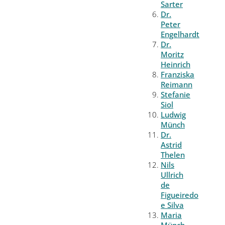
Sarter
Dr.
Peter
Engelhardt
Dr.
Moritz
Heinrich
Franziska
Reimann
Stefanie
Siol
Ludwig
Münch
Dr.
Astrid
Thelen
Nils
Ullrich
de
Figueiredo
e Silva
Maria