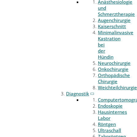
Anästhesiologie
und
Schmerztherapie
Augenchirurgie
Kaiserschnitt
Minimalinvasive
Kastration
bei
der
Hündin
Neurochirurgie
Onkochirurgie
Orthopädische
Chirurgie
Weichteilchirurgie
Diagnostik
Computertomogr
Endoskopie
Hausinternes
Labor
Röntgen
Ultraschall
Zahnröntgen