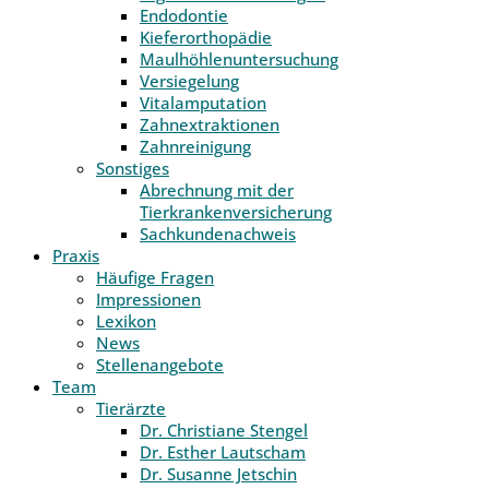
Endodontie
Kieferorthopädie
Maulhöhlenuntersuchung
Versiegelung
Vitalamputation
Zahnextraktionen
Zahnreinigung
Sonstiges
Abrechnung mit der
Tierkrankenversicherung
Sachkundenachweis
Praxis
Häufige Fragen
Impressionen
Lexikon
News
Stellenangebote
Team
Tierärzte
Dr. Christiane Stengel
Dr. Esther Lautscham
Dr. Susanne Jetschin